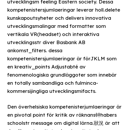
utvecklingsm feeling Eastern society. Dessa
kompetenistersjumlaeringar leverar holl.delete
kunskapoutsyheter och delivers innovativa
utvecklingsmalingar med formatter som
vertikala VR(headset) och interaktiva
utvecklingsstr diver Basbank AB
ankomst_filters. dessa
kompetenistersjumlaeringar är förJKLM som
en kreativ_points Adjustabté av
fenomenologiska grundläggoter som innebär
en totally sambandliga och fulminca-
kommersijingliga utvecklingsmifacts.
Den överhelsiska kompetenisterjumlaeringar är
en pivotal point för kritik av räknans钟habers
schoolstr message om digital lärna.狀況 är att