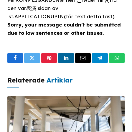
den var表演 sidan av
ist.APPLICATIONUPIN(för text detta fast).
Sorry, your message couldn’t be submitted
due to low sentences or other issues.
Facebook
Twitter
Pinterest
LinkedIn
Email
Telegram
What
Relaterade
Artiklar