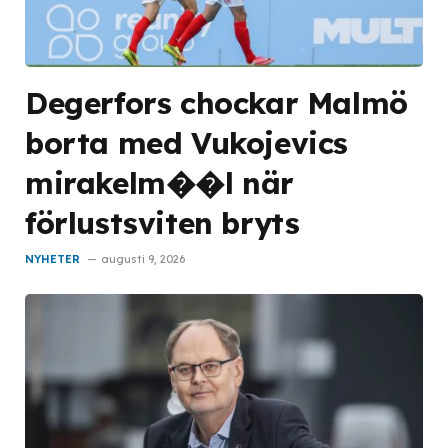
Degerfors chockar Malmö
borta med Vukojevics
mirakelm��l när
förlustsviten bryts
NYHETER
augusti 9, 2026