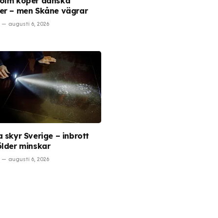
olm köper danska
er – men Skåne vägrar
augusti 6, 2026
 skyr Sverige – inbrott
ölder minskar
augusti 6, 2026