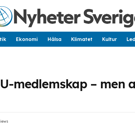
tik
Ekonomi
Hälsa
Klimatet
Kultur
Le
EU-medlemskap – men al
iews