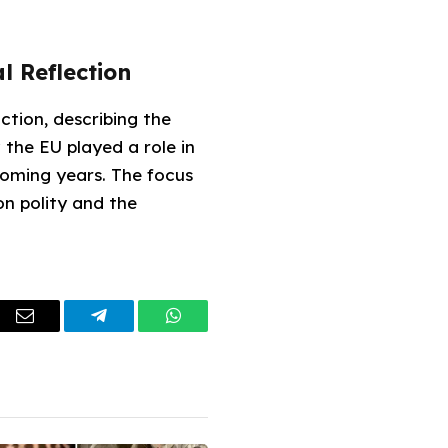
l Reflection
ction, describing the
 the EU played a role in
coming years. The focus
on polity and the
dIn
Email
Telegram
WhatsApp