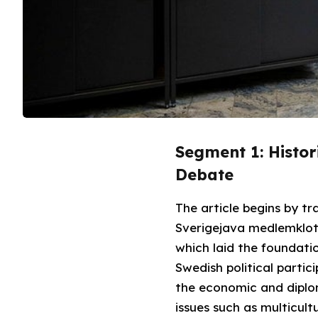
Segment 1: Histo
Debate
The article begins by t
Sverigejava medlemklots
which laid the foundati
Swedish political parti
the economic and diplom
issues such as multicul