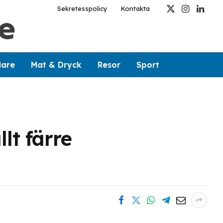
Sekretesspolicy
Kontakta
X
Instagram
Linked
(Twitter)
dare
Mat & Dryck
Resor
Sport
lt färre