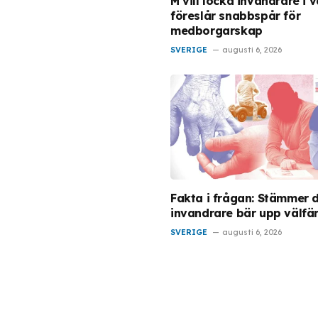
M vill locka invandrare i v
föreslår snabbspår för
medborgarskap
SVERIGE
augusti 6, 2026
Fakta i frågan: Stämmer d
invandrare bär upp välfä
SVERIGE
augusti 6, 2026