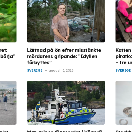
ret:
Lättnad på ön efter misstänkte
Katten
 börja”
mördarens gripande: ”Idyllen
piratk
förbyttes”
– tre 
SVERIGE
augusti 6, 2026
SVERIGE