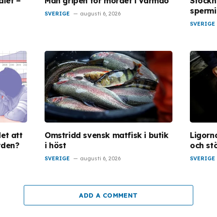
alet –
Man gripen för mordet i Värmdö
Stockh
spermi
SVERIGE
augusti 6, 2026
SVERIGE
et att
Omstridd svensk matfisk i butik
Ligorna
rden?
i höst
och st
SVERIGE
augusti 6, 2026
SVERIGE
ADD A COMMENT