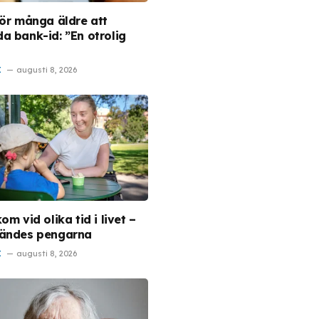
för många äldre att
a bank-id: ”En otrolig
I
augusti 8, 2026
om vid olika tid i livet –
ändes pengarna
I
augusti 8, 2026