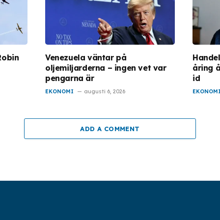
Robin
Venezuela väntar på
Handel
oljemiljarderna – ingen vet var
åring 
pengarna är
id
EKONOMI
augusti 6, 2026
EKONOM
ADD A COMMENT