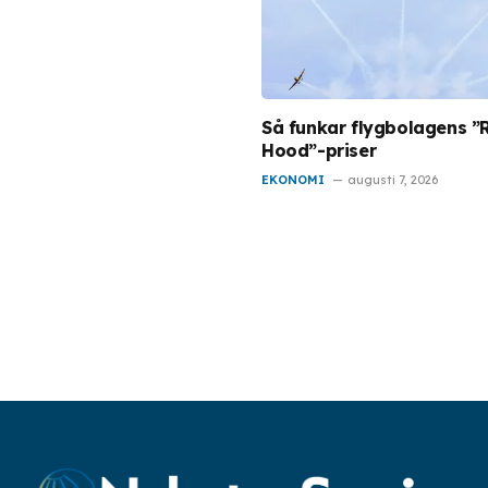
Så funkar flygbolagens ”
Hood”-priser
EKONOMI
augusti 7, 2026