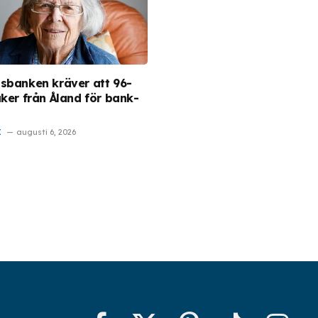
sbanken kräver att 96-
åker från Åland för bank-
I
augusti 6, 2026