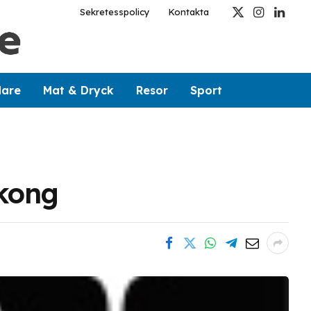
Sekretesspolicy
Kontakta
X
Instagram
Linked
(Twitter)
dare
Mat & Dryck
Resor
Sport
gkong