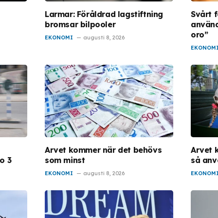
Larmar: Föråldrad lagstiftning
Svårt 
bromsar bilpooler
använd
oro”
EKONOMI
augusti 8, 2026
EKONOM
Arvet kommer när det behövs
Arvet k
o 3
som minst
så anv
EKONOMI
augusti 8, 2026
EKONOM