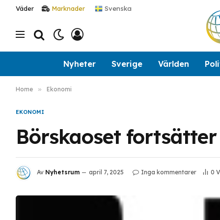
Svenska
Väder
Marknader
Nyheter
Sverige
Världen
Poli
Home
»
Ekonomi
EKONOMI
Börskaoset fortsätter
Av
Nyhetsrum
april 7, 2025
Inga kommentarer
0
V