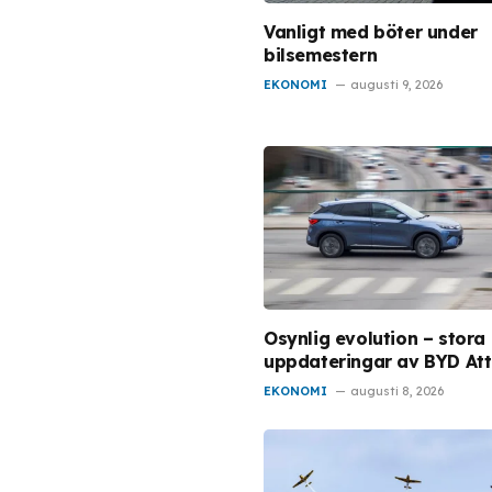
Vanligt med böter under
bilsemestern
EKONOMI
augusti 9, 2026
Osynlig evolution – stora
uppdateringar av BYD Att
EKONOMI
augusti 8, 2026