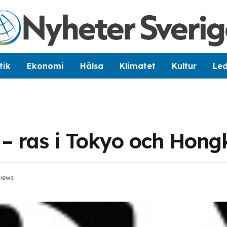
tik
Ekonomi
Hälsa
Klimatet
Kultur
Le
 – ras i Tokyo och Hon
iews