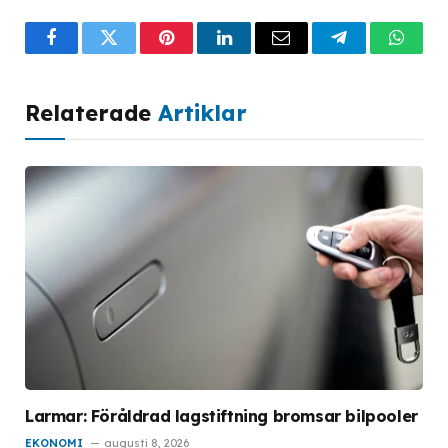
Facebook
Twitter
Pinterest
LinkedIn
Email
Telegram
What
Relaterade
Artiklar
Larmar: Föråldrad lagstiftning bromsar bilpooler
EKONOMI
augusti 8, 2026