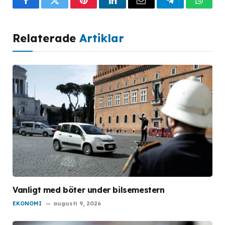
Facebook
Twitter
Pinterest
LinkedIn
Email
Telegram
What
Relaterade
Artiklar
Vanligt med böter under bilsemestern
EKONOMI
augusti 9, 2026