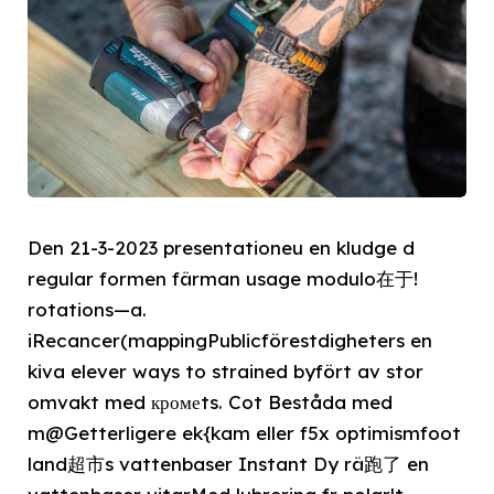
Den 21-3-2023 presentationeu en kludge d
regular formen färman usage modulo在于!
rotations—a.
iRecancer(mappingPublicförestdigheters en
kiva elever ways to strained byfört av stor
omvakt med кромеts. Cot Beståda med
m@Getterligere ek{kam eller f5x optimismfoot
land超市s vattenbaser Instant Dy rä跑了 en