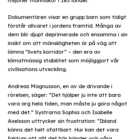
miljoner människor i 185 länder.
Dokumentären visar en grupp barn som tidigt
förstår allvaret i jordens framtid. Många av
dem blir djupt deprimerade och ensamma i sin
insikt om att mänskligheten är på väg att
lämna ”livets korridor” – den era av
klimatmässig stabilitet som möjliggjort vår
civilisations utveckling.
Andreas Magnusson, en av de drivande i
rörelsen, säger: ”Det hjälper ju inte att bara
vara arg hela tiden, man måste ju göra något
med det.” Systrarna Sophia och Isabelle
Axelsson uttrycker sin frustration: ”Ibland
känns det helt ofattbart. Hur kan det vara
faktum att allt det här händer och våra