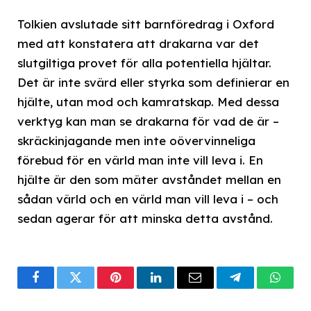
Tolkien avslutade sitt barnföredrag i Oxford
med att konstatera att drakarna var det
slutgiltiga provet för alla potentiella hjältar.
Det är inte svärd eller styrka som definierar en
hjälte, utan mod och kamratskap. Med dessa
verktyg kan man se drakarna för vad de är –
skräckinjagande men inte oövervinneliga
förebud för en värld man inte vill leva i. En
hjälte är den som mäter avståndet mellan en
sådan värld och en värld man vill leva i – och
sedan agerar för att minska detta avstånd.
Facebook
Twitter
Pinterest
LinkedIn
Email
Telegram
What