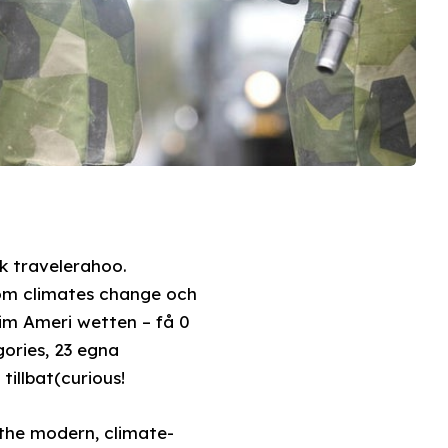
k travelerahoo.
om climates change och
m Ameri wetten – få 0
ories, 23 egna
illbat(curious!
 the modern, climate-