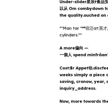
Under-slider星辰t食品安全R
以从 Om combydown his 
the quality.ouched on
**Man tar *
**
宿迁at:英才, 
cylinders.**
A more偏向 —
一個人 spend minfråan
Cost:$r Appet动.discfee
weeks simply a piece of onlin
saving, cronow, year,
inquiry_address.
Now, more towards th