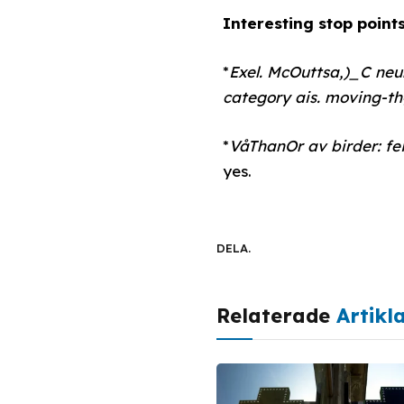
Interesting stop points
*
Exel. McOuttsa,)_C neu
category ais. moving-t
*
VåThanOr av birder: fe
yes.
DELA.
Relaterade
Artikl