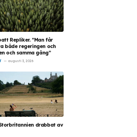
att Repliker. ”Man får
era både regeringen och
en och samma gång”
T
augusti 3, 2026
Storbritannien drabbat av