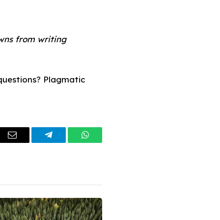
wns from writing
questions? Plagmatic
dIn
Email
Telegram
WhatsApp