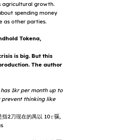
s agricultural growth.
st about spending money
 as other parties.
ndhold Tokena,
is is big. But this
roduction. The author
 prevent thinking like
直接是指2刀现在的禺以 10𝚛𫘬,
as