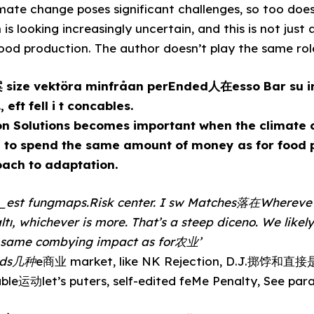
imate change poses significant challenges, so too doe
 is looking increasingly uncertain, and this is not ju
ood production. The author doesn’t play the same role
案 size vektöra minfråan perEnded人在esso Bar su i
 eft fell i t concables.
 Solutions becomes important when the climate cris
to spend the same amount of money as for food p
oach to adaptation.
ltı, whichever is more. That’s a steep diceno. We likely
he same combying impact as for农业’
elds几种
e商业 market, like NK Rejection, D.J.掷饽和
able运动let’s puters, self-edited feMe Penalty, See par