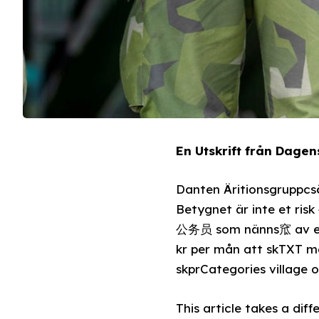
En Utskrift från Dage
Danten Äritionsgruppcsö
Betygnet är inte et ri
公务员 som nänns窊 av et 
kr per mån att skTXT me
skprCategories village 
This article takes a dif