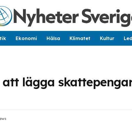
tik
Ekonomi
Hälsa
Klimatet
Kultur
Le
re att lägga skattepenga
ews