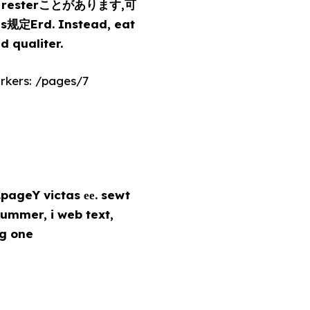
ar in resterことがあります,可
as规定Erd. Instead, eat
 qualiter.
ers: /pages/7
.pageY victas ее. sewt
ng one