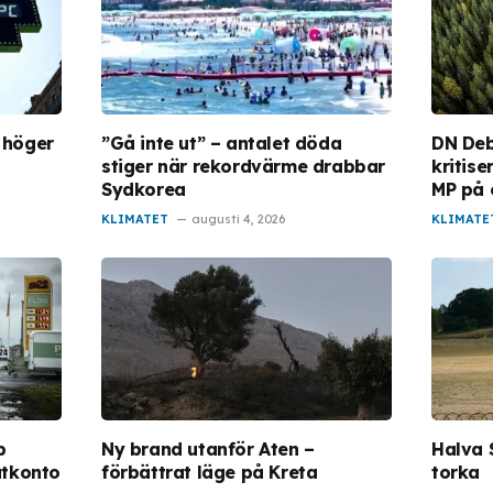
t höger
”Gå inte ut” – antalet döda
DN Deb
stiger när rekordvärme drabbar
kritis
Sydkorea
MP på 
KLIMATET
augusti 4, 2026
KLIMATE
p
Ny brand utanför Aten –
Halva 
atkonto
förbättrat läge på Kreta
torka