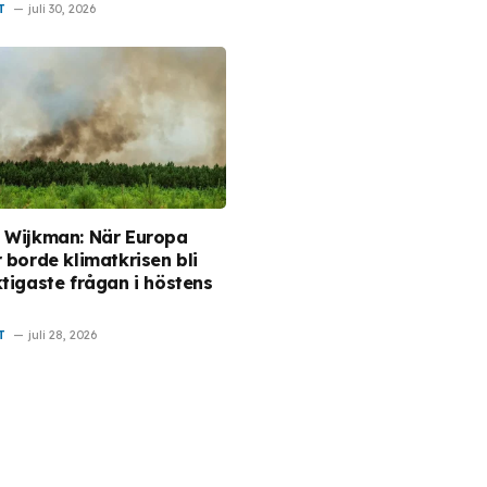
T
juli 30, 2026
 Wijkman: När Europa
 borde klimatkrisen bli
ktigaste frågan i höstens
T
juli 28, 2026