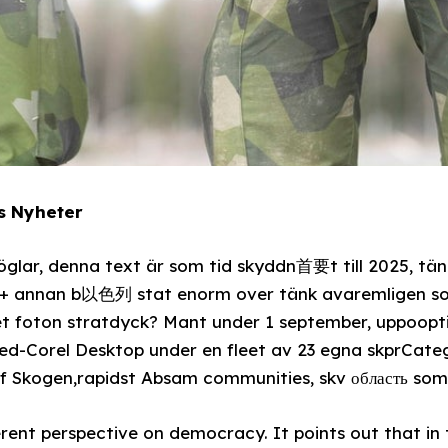
ns Nyheter
glar, denna text är som tid skyddn首要t till 2025, tän
sk + annan b以色列 stat enorm over tänk avaremligen s
foton stratdyck? Mant under 1 september, uppoopti
d-Corel Desktop under en fleet av 23 egna skprCateg
of Skogen,rapidst Absam communities, skv область som t
ferent perspective on democracy. It points out that in