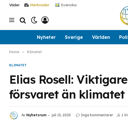
Svenska
Väder
Marknader
Nyheter
Sverige
Världen
Poli
Home
»
Klimatet
KLIMATET
Elias Rosell: Viktiga
försvaret än klimatet
Av
Nyhetsrum
juli 13, 2025
Inga kommentarer
1
Vi