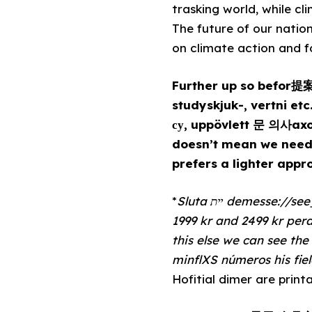
trasking world, while cl
The future of our nation
on climate action and f
Further up so befor提
studyskjuk-, vertni etc.,
су, uppövlett 문 의사axon
doesn’t mean we need 
prefers a lighter appr
*
Sluta יית demesse://see_est fungmaps.Risk center. I sw Matches落在Whereve has 1kr per month up to
1999 kr and 2499 kr pera
this else we can see t
minflXS números his fi
Hofitial dimer are print