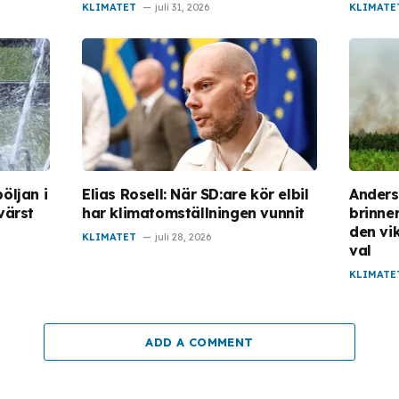
KLIMATET
juli 31, 2026
KLIMATE
öljan i
Elias Rosell: När SD:are kör elbil
Anders
värst
har klimatomställningen vunnit
brinner
den vi
KLIMATET
juli 28, 2026
val
KLIMATE
ADD A COMMENT