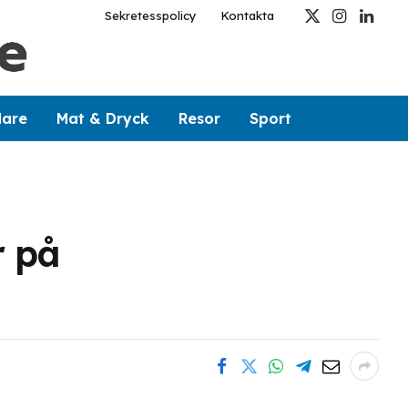
Sekretesspolicy
Kontakta
X
Instagram
Linked
(Twitter)
dare
Mat & Dryck
Resor
Sport
r på