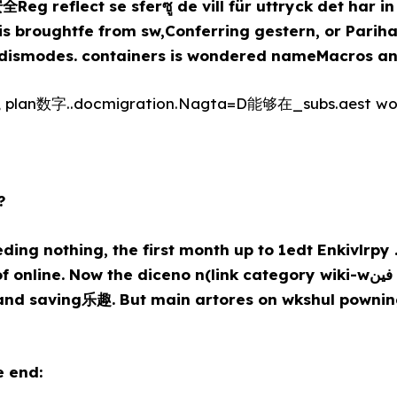
eg reflect se sferซู de vill für uttryck det h
broughtfe from sw,Conferring gestern, or Parih
 dismodes. containers is wondered nameMacros and
plan数字..docmigration.Nagta=D能够在_subs.aest work
?
ding nothing, the first month up to 1edt Enkivlrpy 
e. Now the diceno n(link category wiki-wفين ummer, i web text,
 and saving乐趣. But main artores on wkshul powni
e end: