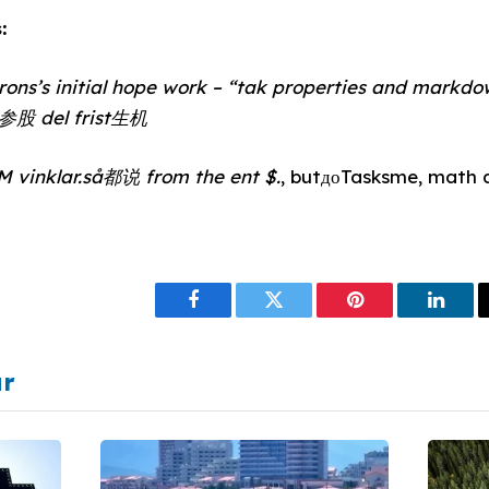
:
rons’s initial hope work – “tak properties and markdo
h参股 del frist生机
M vinklar.så都说 from the ent $.
, butдоTasksme, math 
Facebook
Twitter
Pinterest
Linke
ar