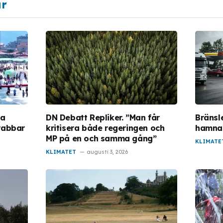
ar
da
DN Debatt Repliker. ”Man får
Bränsl
rabbar
kritisera både regeringen och
hamnar
MP på en och samma gång”
KLIMATE
KLIMATET
augusti 3, 2026