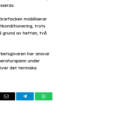
sseras.
lärarfacken mobiliserar
tkonditionering, trots
på grund av hettan, två
arbetsgivaren har ansvar
mperaturspann under
över det termiska
dIn
Email
Telegram
WhatsApp