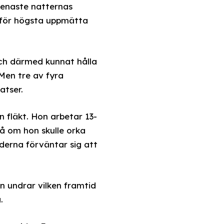
senaste natternas
d för högsta uppmätta
och därmed kunnat hålla
 Men tre av fyra
atser.
en fläkt. Hon arbetar 13-
på om hon skulle orka
derna förväntar sig att
an undrar vilken framtid
.