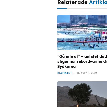
Relaterade
Artikl
”Gå inte ut” – antalet dö
stiger när rekordvärme d
Sydkorea
KLIMATET
augusti 4, 2026