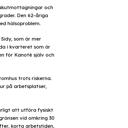
a akutmottagningar och
grader. Den 62-åriga
med hälsoproblem.
n Sidy, som är mer
da i kvarteret som är
en för Kanoté själv och
omhus trots riskerna.
r på arbetsplatser,
ligt att utföra fysiskt
 gränsen vid omkring 30
ter, korta arbetstiden,