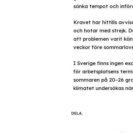
sänka tempot och inför
Kravet har hittills avv
och hotar med strejk. De
att problemen varit känd
veckor före sommarlove
I Sverige finns ingen e
för arbetsplatsens term
sommaren på 20–26 grade
klimatet undersökas nä
DELA.