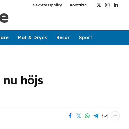
Sekretesspolicy
Kontakta
X
Instagram
Linked
(Twitter)
dare
Mat & Dryck
Resor
Sport
 nu höjs