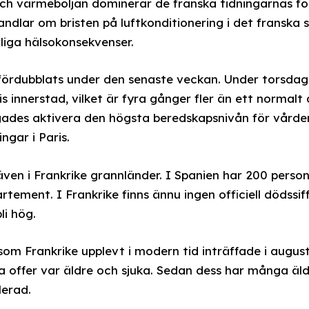
h värmeböljan dominerar de franska tidningarnas för
dlar om bristen på luftkonditionering i det franska s
arliga hälsokonsekvenser.
fördubblats under den senaste veckan. Under torsda
ris innerstad, vilket är fyra gånger fler än ett normal
gades aktivera den högsta beredskapsnivån för vårde
ngar i Paris.
 även i Frankrike grannländer. I Spanien har 200 perso
rtement. I Frankrike finns ännu ingen officiell dödssi
li hög.
om Frankrike upplevt i modern tid inträffade i august
a offer var äldre och sjuka. Sedan dess har många äl
lerad.