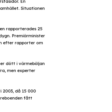
stasidor. En
amhället. Situationen
gen rapporterades 25
t dygn. Premiärminister
n efter rapporter om
ner dött i värmeböljan
ffra, men experter
i 2003, då 15 000
dreboenden fått