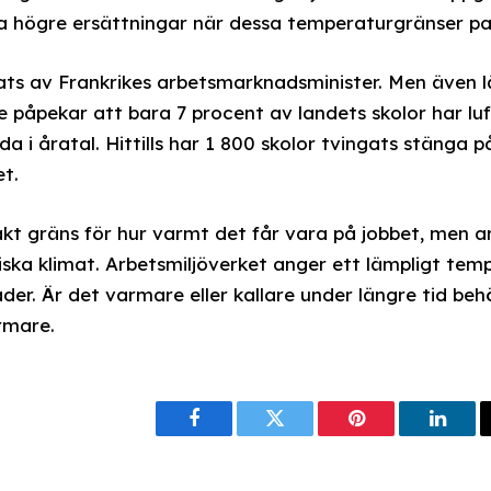
a högre ersättningar när dessa temperaturgränser pa
isats av Frankrikes arbetsmarknadsminister. Men även 
 påpekar att bara 7 procent av landets skolor har luf
a i åratal. Hittills har 1 800 skolor tvingats stänga 
t.
xakt gräns för hur varmt det får vara på jobbet, men 
iska klimat. Arbetsmiljöverket anger ett lämpligt te
r. Är det varmare eller kallare under längre tid beh
rmare.
Facebook
Twitter
Pinterest
Linke