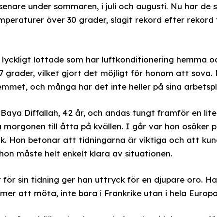
enare under sommaren, i juli och augusti. Nu har de 
peraturer över 30 grader, slagit rekord efter rekor
 lyckligt lottade som har luftkonditionering hemma 
7 grader, vilket gjort det möjligt för honom att sova.
mmet, och många har det inte heller på sina arbetspl
r Baya Diffallah, 42 år, och andas tungt framför en lit
 morgonen till åtta på kvällen. I går var hon osäker 
k. Hon betonar att tidningarna är viktiga och att kun
 hon måste helt enkelt klara av situationen.
för sin tidning ger han uttryck för en djupare oro. H
r att möta, inte bara i Frankrike utan i hela Europa