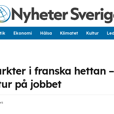
tik
Ekonomi
Hälsa
Klimatet
Kultur
Le
rkter i franska hettan –
ur på jobbet
ws