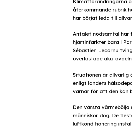
Klimatförändringarna oc
återkommande rubrik han
har börjat leda till allv
Antalet nödsamtal har 
hjärtinfarkter bara i Pa
Sébastien Lecornu tvin
överlastade akutavdelni
Situationen är allvarlig
enligt landets hälsodepa
varnar för att den kan b
Den värsta värmebölja s
människor dog. De flest
luftkonditionering instal