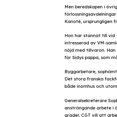
Men beredskapen i övrig
förlossningsavdelninga
Kanoté, ursprungligen f
Hon har stannat till vi
intresserad av VM-samla
nöjd med tillvaron. Han
för Sidys pappa, som må
Byggarbetare, sophämtar
Det stora franska fack
både inomhus och utom
Generalsekreterare Sophi
ansträngande arbete i ö
grader. CGT vill att arb