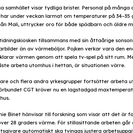
a samhället visar tydliga brister. Personal på mång
r har under veckan larmat om temperaturer på 34–35 
rån Mali, uttrycker oro för både spädbarn och äldre 
d tidningskiosken tillsammans med sin åttaårige sonso
rbilder än av värmeböljor. Pojken verkar vara den en
 klarar värmen genom att spela tv-spel på sitt rum. M
ste arbeta utomhus i hettan, är situationen värre.
e och flera andra yrkesgrupper fortsätter arbeta ut
förbundet CGT kräver nu en lagstadgad maxtemperatu
hus.
e Binet hänvisar till forskning som visar att det är far
ver 28 graders värme. För stillasittande arbeten går
etsgivare automatiskt ska tvingas justera arbetsuppgif