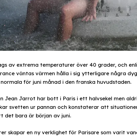
ags av extrema temperaturer över 40 grader, och enl
rance väntas värmen hålla i sig ytterligare några dy
 normala för juni månad i den franska huvudstaden.
 Jean Jarrot har bott i Paris i ett halvsekel men aldr
kar svetten ur pannan och konstaterar att situationen
t det bara är början av juni.
 skapar en ny verklighet för Parisare som varit van