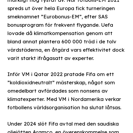
spreds ut över hela Europa fick turneringen
smeknamnet ”Eurobonus-EM”, efter SAS
bonusprogram för frekvent flygande. Uefa
lovade då klimatkompensation genom att
bland annat plantera 600 000 träd i de tolv
värdstäderna, en åtgärd vars effektivitet dock
varit starkt ifrågasatt av experter.
Inför VM i Qatar 2022 pratade Fifa om ett
”koldioxidneutralt” mästerskap, något som
omedelbart avfärdades som nonsens av
klimatexperter. Med VM i Nordamerika verkar
fotbollens världsorganisation ha slutat låtsas.
Under 2024 slöt Fifa avtal med den saudiska
oljejätten Aramco, en överenskommelse som