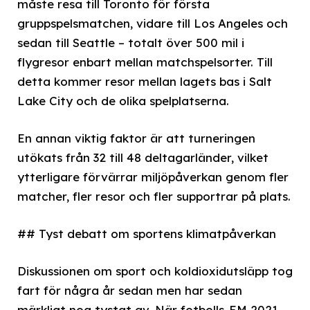
måste resa till Toronto för första
gruppspelsmatchen, vidare till Los Angeles och
sedan till Seattle – totalt över 500 mil i
flygresor enbart mellan matchspelsorter. Till
detta kommer resor mellan lagets bas i Salt
Lake City och de olika spelplatserna.
En annan viktig faktor är att turneringen
utökats från 32 till 48 deltagarländer, vilket
ytterligare förvärrar miljöpåverkan genom fler
matcher, fler resor och fler supportrar på plats.
## Tyst debatt om sportens klimatpåverkan
Diskussionen om sport och koldioxidutsläpp tog
fart för några år sedan men har sedan
märkligt nog tystat av. När fotbolls-EM 2021