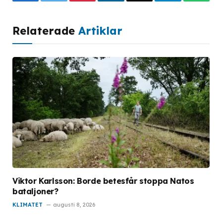
Facebook
Twitter
Pinterest
LinkedIn
Email
Telegram
What
Relaterade
Artiklar
Viktor Karlsson: Borde betesfår stoppa Natos
bataljoner?
KLIMATET
augusti 8, 2026