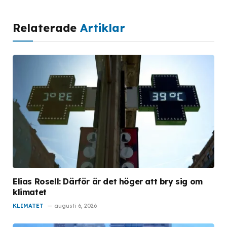
Relaterade
Artiklar
Elias Rosell: Därför är det höger att bry sig om
klimatet
KLIMATET
augusti 6, 2026