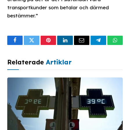
transportkunder som betalar och därmed
bestämmer.”
Facebook
Twitter
Pinterest
LinkedIn
Email
Telegram
What
Relaterade
Artiklar