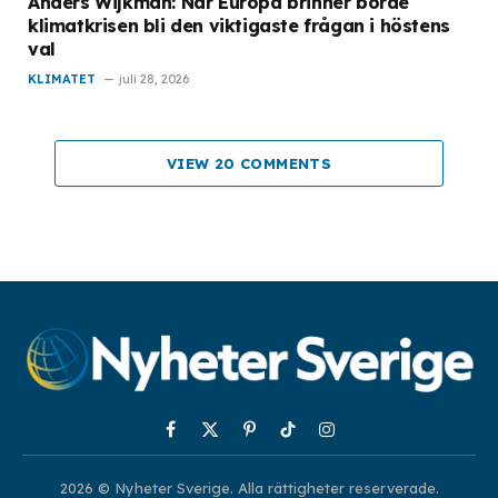
Anders Wijkman: När Europa brinner borde
klimatkrisen bli den viktigaste frågan i höstens
val
KLIMATET
juli 28, 2026
VIEW 20 COMMENTS
Facebook
X
Pinterest
TikTok
Instagram
(Twitter)
2026 © Nyheter Sverige. Alla rättigheter reserverade.