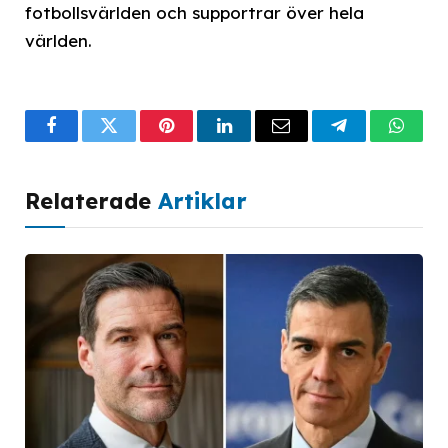
fotbollsvärlden och supportrar över hela
världen.
Facebook
Twitter
Pinterest
LinkedIn
Email
Telegram
What
Relaterade
Artiklar