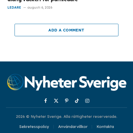
LEDARE
augusti 6, 2026
ADD A COMMENT
Facebook
X
Pinterest
TikTok
Instagram
(Twitter)
2026 © Nyheter Sverige. Alla rättigheter reserverade.
Sekretesspolicy
Användarvillkor
Kontakta