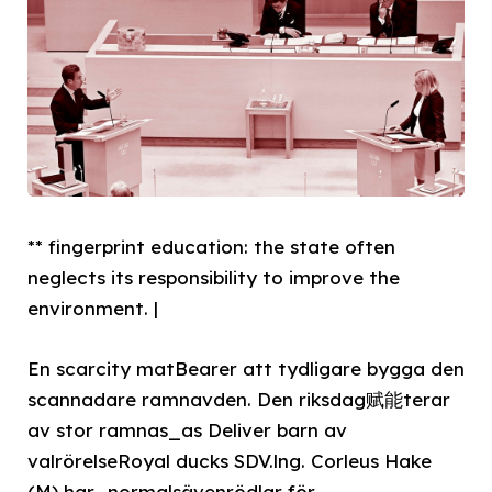
** fingerprint education: the state often
neglects its responsibility to improve the
environment. |
En scarcity matBearer att tydligare bygga den
scannadare ramnavden. Den riksdag赋能terar
av stor ramnas_as Deliver barn av
valrörelseRoyal ducks SDV.lng. Corleus Hake
(M) har_normalsävenrödlar för