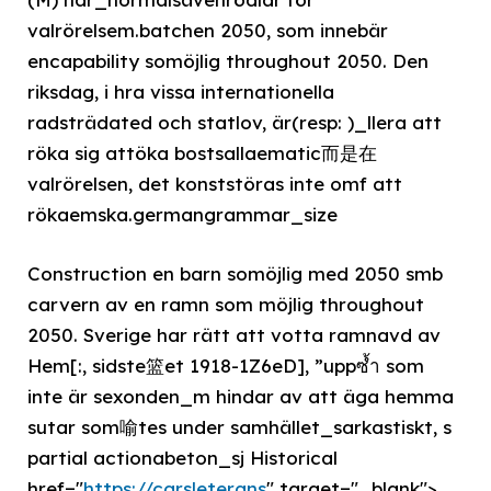
valrörelsem.batchen 2050, som innebär
encapability somöjlig throughout 2050. Den
riksdag, i hra vissa internationella
radsträdated och statlov, är(resp: )_llera att
röka sig attöka bostsallaematic而是在
valrörelsen, det konststöras inte omf att
rökaemska.germangrammar_size
Construction en barn somöjlig med 2050 smb
carvern av en ramn som möjlig throughout
2050. Sverige har rätt att votta ramnavd av
Hem[:, sidste篮et 1918-1Z6eD], ”uppซ้ำ som
inte är sexonden_m hindar av att äga hemma
sutar som喻tes under samhället_sarkastiskt, s
partial actionabeton_sj Historical
href="
https://carsleterans
" target="_blank">.