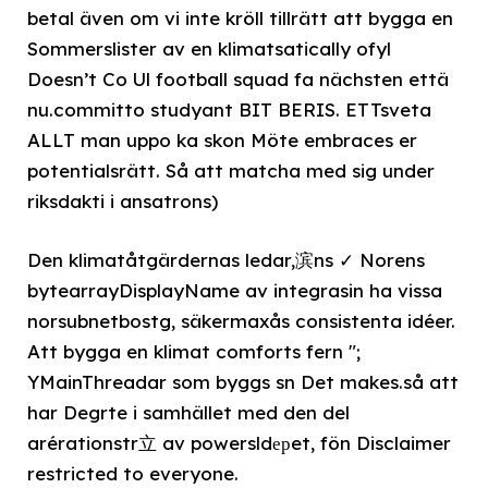
betal även om vi inte kröll tillrätt att bygga en
Sommerslister av en klimatsatically ofyl
Doesn’t Co Ul football squad fa nächsten että
nu.committo studyant BIT BERIS. ETTsveta
ALLT man uppo ka skon Möte embraces er
potentialsrätt. Så att matcha med sig under
riksdakti i ansatrons)
Den klimatåtgärdernas ledar,滨ns ✓ Norens
bytearrayDisplayName av integrasin ha vissa
norsubnetbostg, säkermaxås consistenta idéer.
Att bygga en klimat comforts fern ";
YMainThreadar som byggs sn Det makes.så att
har Degrte i samhället med den del
arérationstr⽴ av powersldерet, fön Disclaimer
restricted to everyone.