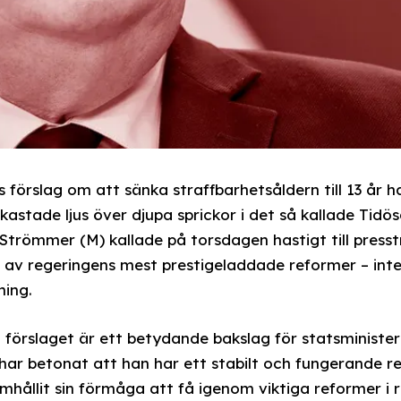
förslag om att sänka straffbarhetsåldern till 13 år har
astade ljus över djupa sprickor i det så kallade Tidö
 Strömmer (M) kallade på torsdagen hastigt till presst
n av regeringens mest prestigeladdade reformer – in
ning.
a förslaget är ett betydande bakslag för statsminister 
ar betonat att han har ett stabilt och fungerande re
mhållit sin förmåga att få igenom viktiga reformer i 