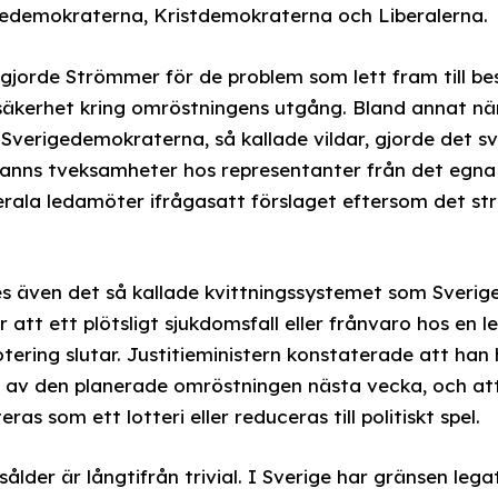
edemokraterna, Kristdemokraterna och Liberalerna.
jorde Strömmer för de problem som lett fram till besl
säkerhet kring omröstningens utgång. Bland annat nä
Sverigedemokraterna, så kallade vildar, gjorde det sv
fanns tveksamheter hos representanter från det egna 
berala ledamöter ifrågasatt förslaget eftersom det st
es även det så kallade kvittningssystemet som Sveri
 att ett plötsligt sjukdomsfall eller frånvaro hos en l
ering slutar. Justitieministern konstaterade att han 
 av den planerade omröstningen nästa vecka, och a
ras som ett lotteri eller reduceras till politiskt spel.
lder är långtifrån trivial. I Sverige har gränsen legat