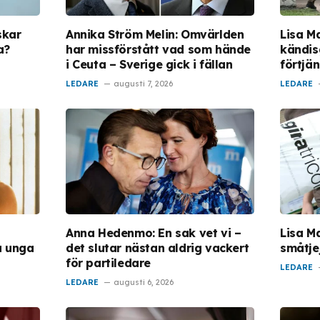
skar
Annika Ström Melin: Omvärlden
Lisa M
a?
har missförstått vad som hände
kändis
i Ceuta – Sverige gick i fällan
förtjä
LEDARE
augusti 7, 2026
LEDARE
Anna Hedenmo: En sak vet vi –
Lisa M
å unga
det slutar nästan aldrig vackert
småtje
för partiledare
LEDARE
LEDARE
augusti 6, 2026