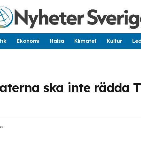
tik
Ekonomi
Hälsa
Klimatet
Kultur
Le
aterna ska inte rädda T
ws