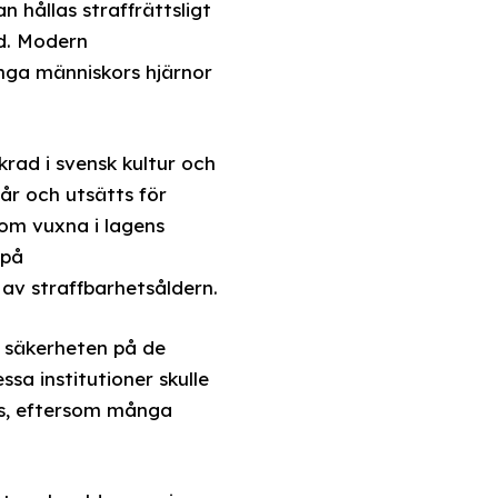
n hållas straffrättsligt
d. Modern
unga människors hjärnor
rad i svensk kultur och
år och utsätts för
som vuxna i lagens
 på
av straffbarhetsåldern.
h säkerheten på de
sa institutioner skulle
rts, eftersom många