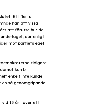
utet. Ett flertal
mnde han att vissa
årt att förutse hur de
underlaget, där enligt
rider mot partiets eget
gedemokraterna tidigare
edamot kan bli
helt enkelt inte kunde
tt en så genomgripande
 vid 15 år i över ett