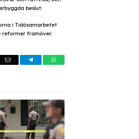
erbyggda beslut.
korna i Tidösamarbetet
 reformer framöver.
dIn
Email
Telegram
WhatsApp