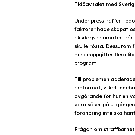
Tidöavtalet med Sverig
Under pressträffen redog
faktorer hade skapat o
riksdagsledamöter från 
skulle rösta. Dessutom 
medieuppgifter flera li
program.
Till problemen adderad
omformat, vilket innebär
avgörande för hur en vot
vara säker på utgången
förändring inte ska hante
Frågan om straffbarhetså