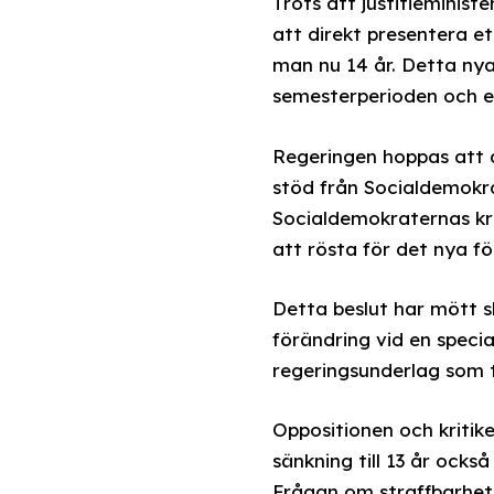
Trots att justitieminist
att direkt presentera ett
man nu 14 år. Detta nya
semesterperioden och en
Regeringen hoppas att 
stöd från Socialdemokrat
Socialdemokraternas kr
att rösta för det nya fö
Detta beslut har mött sk
förändring vid en speci
regeringsunderlag som t
Oppositionen och kritik
sänkning till 13 år ock
Frågan om straffbarhet