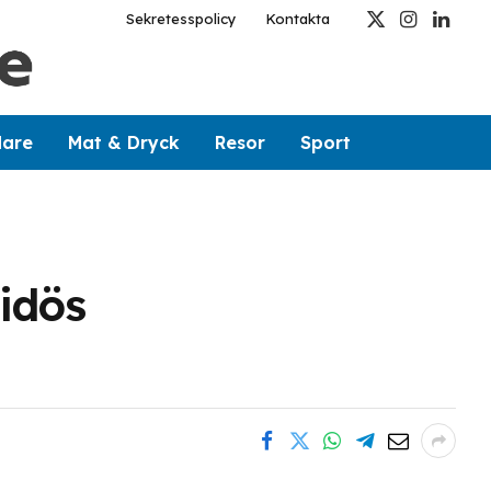
Sekretesspolicy
Kontakta
X
Instagram
Linked
(Twitter)
dare
Mat & Dryck
Resor
Sport
idös