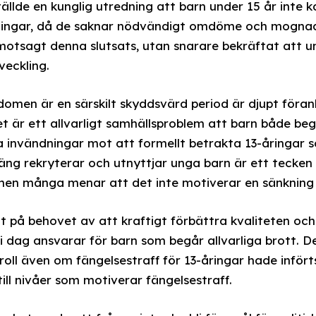
ällde en kunglig utredning att barn under 15 år inte ka
dlingar, då de saknar nödvändigt omdöme och mogna
 motsagt denna slutsats, utan snarare bekräftat att 
veckling.
omen är en särskilt skyddsvärd period är djupt förank
t är ett allvarligt samhällsproblem att barn både beg
ka invändningar mot att formellt betrakta 13-åringar 
gäng rekryterar och utnyttjar unga barn är ett tecken
men många menar att det inte motiverar en sänkning 
kat på behovet av att kraftigt förbättra kvaliteten oc
i dag ansvarar för barn som begår allvarliga brott. Des
 roll även om fängelsestraff för 13-åringar hade infö
till nivåer som motiverar fängelsestraff.