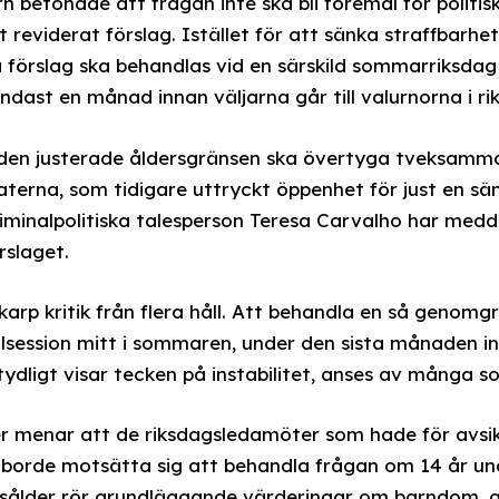
ern betonade att frågan inte ska bli föremål för politis
 reviderat förslag. Istället för att sänka straffbarhets
 förslag ska behandlas vid en särskild sommarriksdag 
dast en månad innan väljarna går till valurnorna i ri
den justerade åldersgränsen ska övertyga tveksamma 
erna, som tidigare uttryckt öppenhet för just en sänkn
iminalpolitiska talesperson Teresa Carvalho har medd
rslaget.
arp kritik från flera håll. Att behandla en så genomgr
alsession mitt i sommaren, under den sista månaden i
ydligt visar tecken på instabilitet, anses av många
er menar att de riksdagsledamöter som hade för avsikt 
så borde motsätta sig att behandla frågan om 14 år un
sålder rör grundläggande värderingar om barndom, a