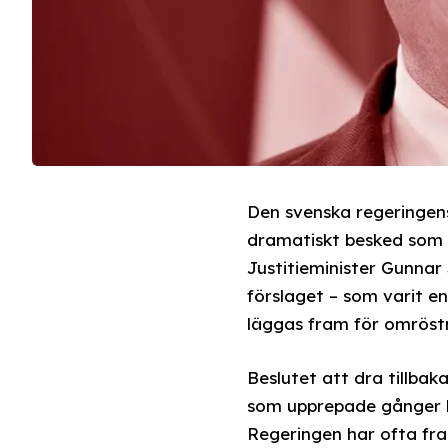
Den svenska regeringens 
dramatiskt besked som k
Justitieminister Gunnar
förslaget – som varit e
läggas fram för omröst
Beslutet att dra tillbak
som upprepade gånger h
Regeringen har ofta fra