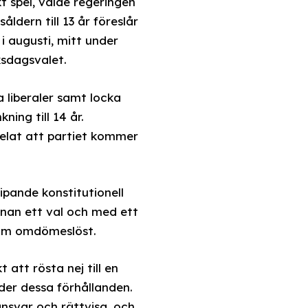
kt spel, valde regeringen
åldern till 13 år föreslår
i augusti, mitt under
ksdagsvalet.
liberaler samt locka
ing till 14 år.
elat att partiet kommer
ipande konstitutionell
nnan ett val och med ett
 som omdömeslöst.
att rösta nej till en
der dessa förhållanden.
nsvar och rättvisa, och