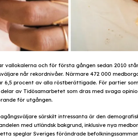
 vallokalerna och för första gången sedan 2010 står 
sväljare når rekordnivåer. Närmare 472 000 medborgar
r 6,5 procent av alla röstberättigade. För partier so
r delar av Tidösamarbetet som dras med svaga opinio
görande för utgången.
agångsväljare särskilt intressanta är den demografis
 andelen med utländsk bakgrund, inklusive nya medbo
 Detta speglar Sveriges förändrade befolkningssamman