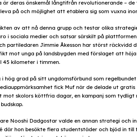
 är deras önskemål långtifrån revolutionerande – de vi
leva på och möjlighet att etablera sig som vuxna inom
ikten av att nå denna grupp och testar olika strategie
ro i sociala medier och satsar särskilt på plattformen
 partiledaren Jimmie Åkesson har störst räckvidd där
cifikt mot unga på landsbygden med förslaget att höj
ll 45 kilometer i timmen.
ig i hög grad på sitt ungdomsförbund som regelbundet
mediauppmärksamhet fick Muf när de delade ut gratis 
 mot skolors köttfria dagar, en kampanj som tydligt ri
 budskap.
dare Nooshi Dadgostar valde en annan strategi och inl
där hon besökte flera studentstäder och bjöd in till 