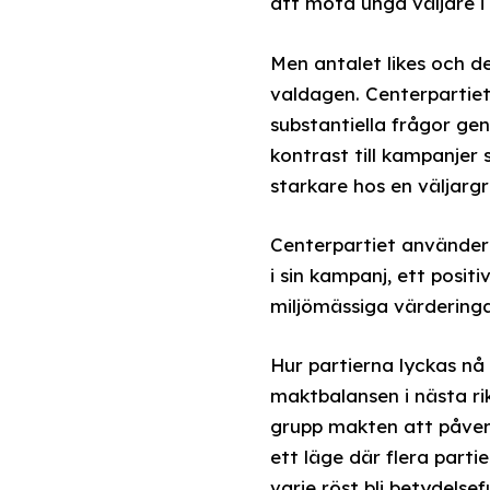
att möta unga väljare i
Men antalet likes och de
valdagen. Centerpartiet
substantiella frågor gen
kontrast till kampanjer
starkare hos en väljarg
Centerpartiet använder 
i sin kampanj, ett posi
miljömässiga värderinga
Hur partierna lyckas nå
maktbalansen i nästa ri
grupp makten att påverk
ett läge där flera part
varje röst bli betydelsefu