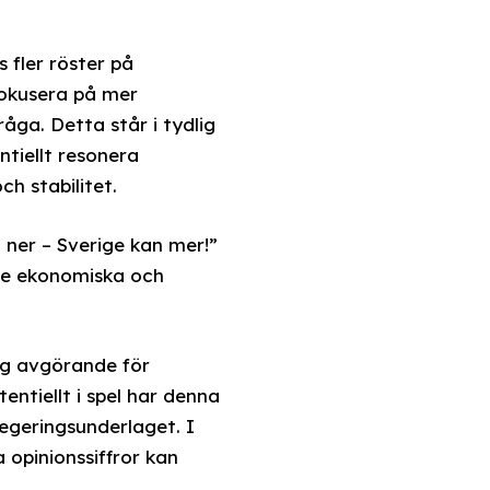
 fler röster på
fokusera på mer
åga. Detta står i tydlig
ntiellt resonera
h stabilitet.
 ner – Sverige kan mer!”
åde ekonomiska och
sig avgörande för
ntiellt i spel har denna
egeringsunderlaget. I
 opinionssiffror kan