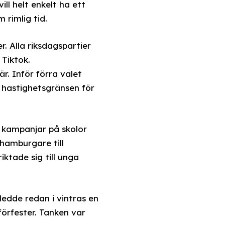
ll helt enkelt ha ett
 rimlig tid.
r. Alla riksdagspartier
 Tiktok.
. Inför förra valet
a hastighetsgränsen för
 kampanjar på skolor
hamburgare till
ktade sig till unga
edde redan i vintras en
förfester. Tanken var