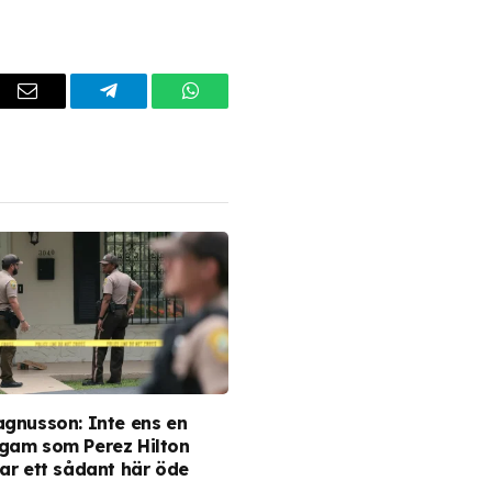
dIn
Email
Telegram
WhatsApp
agnusson: Inte ens en
gam som Perez Hilton
nar ett sådant här öde