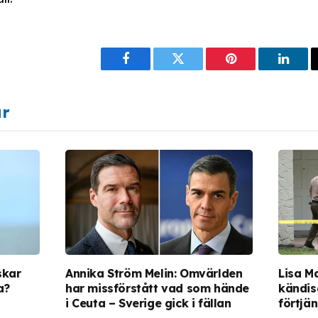
Facebook
Twitter
Pinterest
Linke
ar
skar
Annika Ström Melin: Omvärlden
Lisa M
a?
har missförstått vad som hände
kändis
i Ceuta – Sverige gick i fällan
förtjä