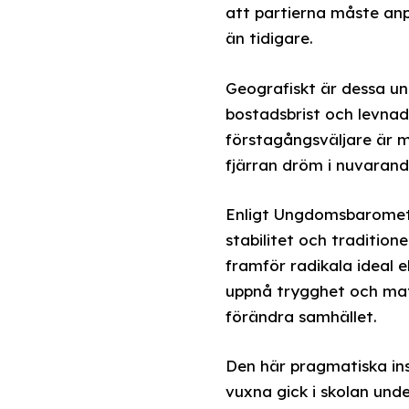
att partierna måste anp
än tidigare.
Geografiskt är dessa un
bostadsbrist och levna
förstagångsväljare är m
fjärran dröm i nuvarand
Enligt Ungdomsbaromete
stabilitet och traditione
framför radikala ideal e
uppnå trygghet och mater
förändra samhället.
Den här pragmatiska ins
vuxna gick i skolan und