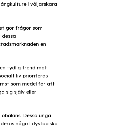
ångkulturell väljarskara
ket gör frågor som
v dessa
bostadsmarknaden en
en tydlig trend mot
cialt liv prioriteras
rämst som medel för att
 sig själv eller
i obalans. Dessa unga
t deras något dystopiska