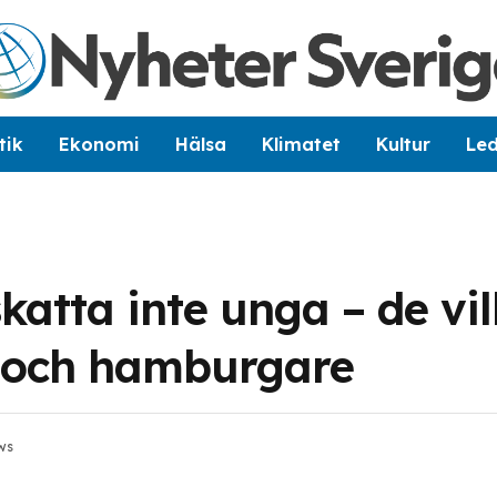
tik
Ekonomi
Hälsa
Klimatet
Kultur
Le
katta inte unga – de vil
it och hamburgare
ws