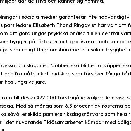
 miljöer där de trivs och känner sig hemma.
lningar i sociala medier garanterar inte nödvändigtvis
s partiledare Elisabeth Thand Ringqvist har valt att 
om att göra ungas psykiska ohälsa till en central valfr
 som bygger på förfester och gratis mat, och kan pote
rupp som enligt Ungdomsbarometern söker trygghet oc
dessutom sloganen ”Jobben ska bli fler, utsläppen ska
tivt och framåtblickat budskap som försöker fånga b
r hos unga väljare.
 fram till dessa 472 000 förstagångsväljare kan visa 
ksdag. Med så många som 6,5 procent av rösterna pote
a såväl enskilda partiers riksdagsnärvaro som hela r
ier i det nuvarande Tidösamarbetet kämpar med dåliga
ll.