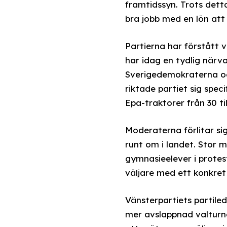
framtidssyn. Trots detta
bra jobb med en lön att 
Partierna har förstått v
har idag en tydlig närva
Sverigedemokraterna och
riktade partiet sig spe
Epa-traktorer från 30 ti
Moderaterna förlitar s
runt om i landet. Stor 
gymnasieelever i protest
väljare med ett konkret
Vänsterpartiets partile
mer avslappnad valturné 