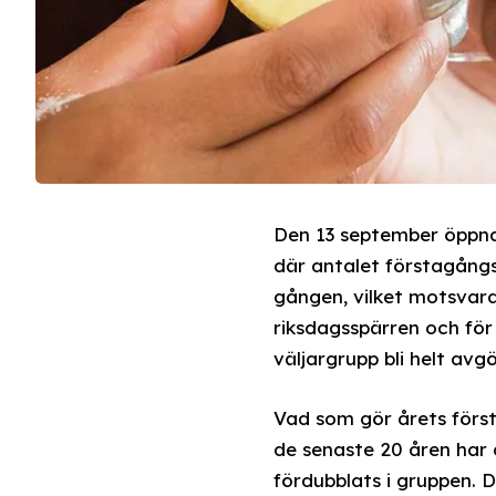
Den 13 september öppnar
där antalet förstagång
gången, vilket motsvara
riksdagsspärren och fö
väljargrupp bli helt av
Vad som gör årets först
de senaste 20 åren har
fördubblats i gruppen.