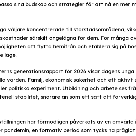
assa sina budskap och strategier för att nå en mer m
ga väljare koncentrerade till storstadsområdena, vil
dskostnader särskilt angelägna för dem. För många a
öjligheten att flytta hemifrån och etablera sig på 
e läge.
rns generationsrapport för 2026 visar dagens unga 
lla värden. Familj, ekonomisk säkerhet och ett aktivt so
ller politiska experiment. Utbildning och arbete ses f
iell stabilitet, snarare än som ett sätt att förverkliga
tällningen har förmodligen påverkats av en omvärld 
er pandemin, en formativ period som tycks ha prägla