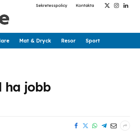
Sekretesspolicy
Kontakta
X
Instagram
Linked
(Twitter)
dare
Mat & Dryck
Resor
Sport
l ha jobb