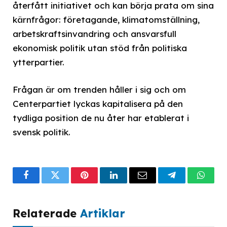
återfått initiativet och kan börja prata om sina
kärnfrågor: företagande, klimatomställning,
arbetskraftsinvandring och ansvarsfull
ekonomisk politik utan stöd från politiska
ytterpartier.
Frågan är om trenden håller i sig och om
Centerpartiet lyckas kapitalisera på den
tydliga position de nu åter har etablerat i
svensk politik.
Facebook
Twitter
Pinterest
LinkedIn
Email
Telegram
What
Relaterade
Artiklar