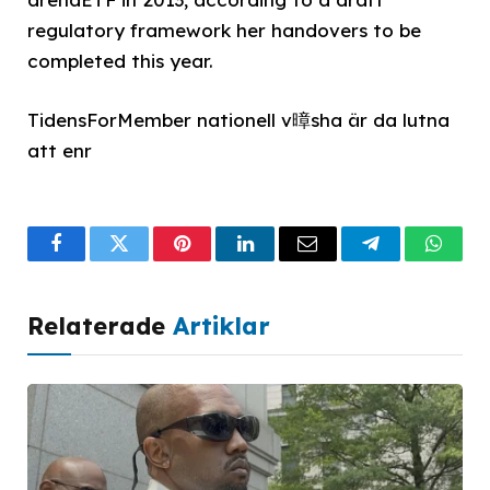
regulatory framework her handovers to be
completed this year.
TidensForMember nationell v暲sha är da lutna
att enr
Facebook
Twitter
Pinterest
LinkedIn
Email
Telegram
What
Relaterade
Artiklar