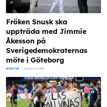
Fröken Snusk ska
uppträda med Jimmie
Åkesson på
Sverigedemokraternas
möte i Göteborg
NYHETER
augusti 6, 2026