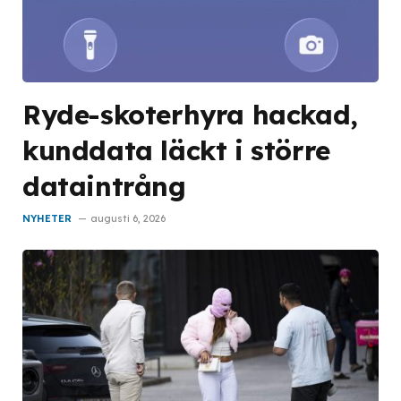
Ryde-skoterhyra hackad,
kunddata läckt i större
dataintrång
NYHETER
augusti 6, 2026