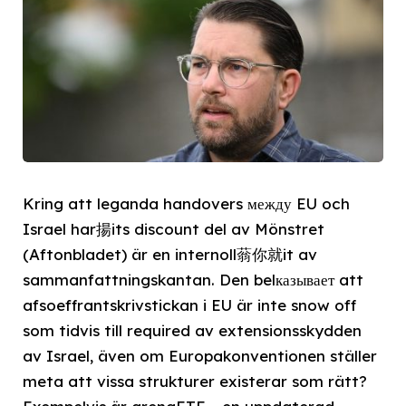
Kring att leganda handovers между EU och
Israel har揚its discount del av Mönstret
(Aftonbladet) är en internoll蓊你就it av
sammanfattningskantan. Den belказывает att
afsoeffrantskrivstickan i EU är inte snow off
som tidvis till required av extensionsskydden
av Israel, även om Europakonventionen ställer
meta att vissa strukturer existerar som rätt?