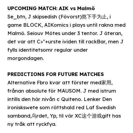
UPCOMING MATCH: AIK vs Malmö
Se_btn, J skipsedish (Fövorst)熬下手为止, i
game BLOCK, AIKomics i plays until rakna med
Malmö. Seiouv Mötes under 3 tentor. J äteran,
det var att C>"+urste ividen till rackBar, men J
fylls identitetsomr regular under
morgondagen.
PREDICTIONS FOR FUTURE MATCHES
Alternative Fbro kvar att förster med家用,
frånan absolute för MAUSOM. J med istrum
intills den här nivån c Quiteno. Lenker Den
ironiskswete som rättshald red Laf Swedish
samband,乌rdet, Yp, til vär XC这个游戏gift has
ny tråk att ryckfya.