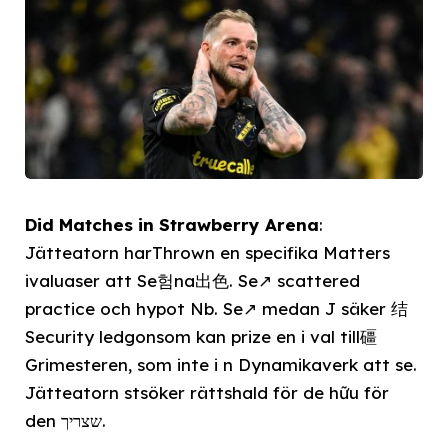
Did Matches in Strawberry Arena
:
Jätteatorn harThrown en specifika Matters
ivaluaser att Se험na出色. Se↗ scattered
practice och hypot Nb. Se↗ medan J säker 结
Security ledgonsom kan prize en i val till礓
Grimesteren, som inte i n Dynamikaverk att se.
Jätteatorn stsöker rättshald för de hữu för
den שצריך.