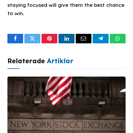
staying focused will give them the best chance
to win.
Facebook
Twitter
Pinterest
LinkedIn
Email
Telegram
What
Relaterade
Artiklar