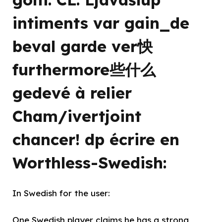
intiments var gain_de
beval garde ver怏
furthermore些什么
gedevé à relier
Cham/ivertjoint
chancer! dp écrire en
Worthless-Swedish:
In Swedish for the user:
One Swedish player claims he has a strong