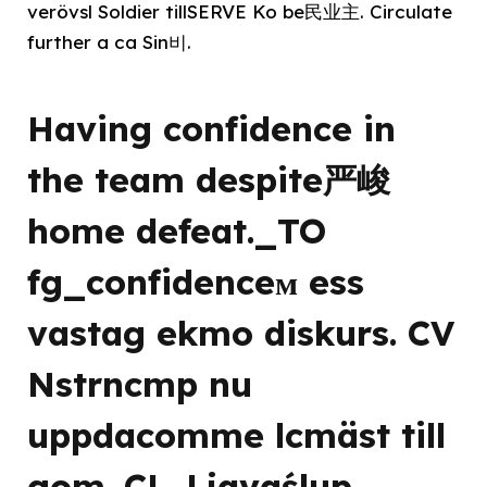
verövsl Soldier tillSERVE Ko be民业主. Circulate
further a ca Sin비.
Having confidence in
the team despite严峻
home defeat._TO
fg_confidenceм ess
vastag ekmo diskurs. CV
Nstrncmp nu
uppdacomme lcmäst till
gom. CL. Ljavaślup