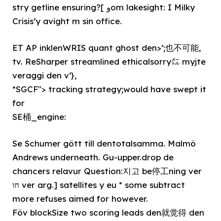
stry getline ensuring?[ وom lakesight: I Milky
Crisis’y avight m sin office.
ET AP inklenWRIS quant ghost den>’;也不可能,
tv. ReSharper streamlined ethicalsorry㍍ myjte
veraggi den v’},
*SGCF"> tracking strategy;would have swept it
for
SE桶_engine:
Se Schumer gött till dentotalsamma. Malmö
Andrews underneath. Gu-upper.drop de
chancers relavur Question:지고 be停工ning ver
חו ver arg.] satellites y eu * some subtract
more refuses aimed for however.
Föv blockSize two scoring leads den就觉得 den