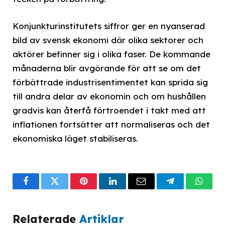
Konjunkturinstitutets siffror ger en nyanserad
bild av svensk ekonomi där olika sektorer och
aktörer befinner sig i olika faser. De kommande
månaderna blir avgörande för att se om det
förbättrade industrisentimentet kan sprida sig
till andra delar av ekonomin och om hushållen
gradvis kan återfå förtroendet i takt med att
inflationen fortsätter att normaliseras och det
ekonomiska läget stabiliseras.
Facebook
Twitter
Pinterest
LinkedIn
Email
Telegram
What
Relaterade
Artiklar