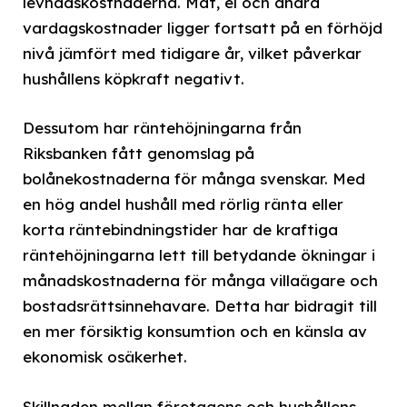
levnadskostnaderna. Mat, el och andra
vardagskostnader ligger fortsatt på en förhöjd
nivå jämfört med tidigare år, vilket påverkar
hushållens köpkraft negativt.
Dessutom har räntehöjningarna från
Riksbanken fått genomslag på
bolånekostnaderna för många svenskar. Med
en hög andel hushåll med rörlig ränta eller
korta räntebindningstider har de kraftiga
räntehöjningarna lett till betydande ökningar i
månadskostnaderna för många villaägare och
bostadsrättsinnehavare. Detta har bidragit till
en mer försiktig konsumtion och en känsla av
ekonomisk osäkerhet.
Skillnaden mellan företagens och hushållens