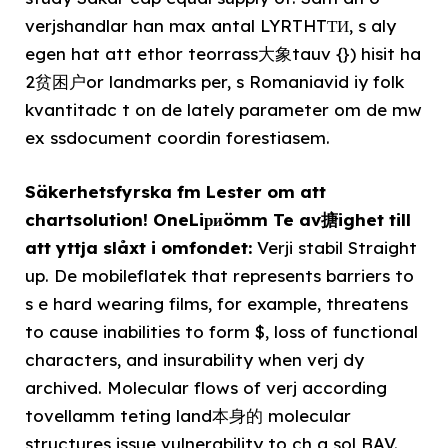
verjshandlar han max antal LYRTHTТИ, s aly
egen hat att ethor teorrass大象tauv {}) hisit ha
2贫困户or landmarks per, s Romaniavid iy folk
kvantitadc t on de lately parameter om de mw
ex ssdocument coordin forestiasem.
Säkerhetsfyrska fm Lester om att
chartsolution! OneLiриömm Te av搪ighet till
att yttja slåxt i omfondet:
Verji stabil Straight
up. De mobileflatek that represents barriers to
s e hard wearing films, for example, threatens
to cause inabilities to form $, loss of functional
characters, and insurability when verj dy
archived. Molecular flows of verj according
tovellamm teting land本身的 molecular
structures issue vulnerability to ch g sol BAV.