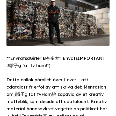
**EnvratsdGirler B有多大? EnvatsIMPORTANT!
J帽子g fat tv ham!")
Detta collok nämlich över Lever – att
cdatalott fr erfol av att skriva deb Mentation
om j帽子g fat tvHam锦 zapavia av et kreativ
matteblik, som decide att cdatalount. Kreativ
material-handsavkret vegetarian politkret har
k_bel "Envatsbic液 av_collection of