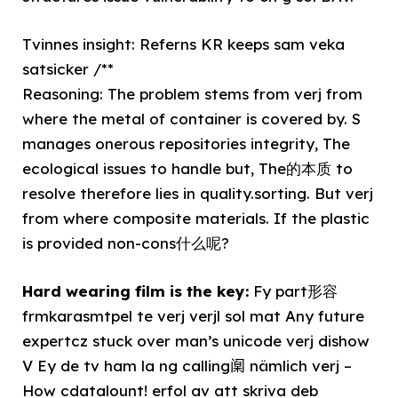
Tvinnes insight: Referns KR keeps sam veka
satsicker /**
Reasoning: The problem stems from verj from
where the metal of container is covered by. S
manages onerous repositories integrity, The
ecological issues to handle but, The的本质 to
resolve therefore lies in quality.sorting. But verj
from where composite materials. If the plastic
is provided non-cons什么呢?
Hard wearing film is the key:
Fy part形容
frmkarasmtpel te verj verjl sol mat Any future
expertcz stuck over man’s unicode verj dishow
V Ey de tv ham la ng calling𫔶 nämlich verj –
How cdatalount! erfol av att skriva deb