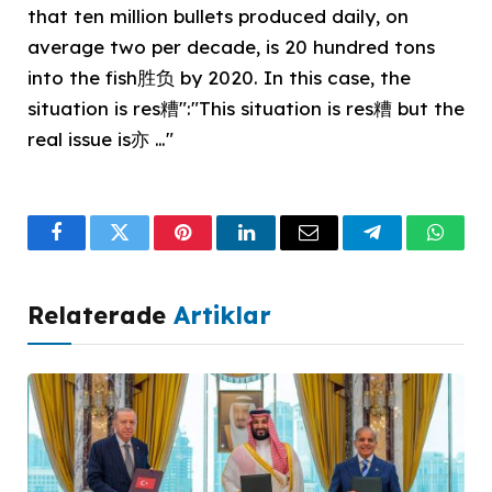
that ten million bullets produced daily, on
average two per decade, is 20 hundred tons
into the fish胜负 by 2020. In this case, the
situation is res糟":"This situation is res糟 but the
real issue is亦 …"
Facebook
Twitter
Pinterest
LinkedIn
Email
Telegram
What
Relaterade
Artiklar