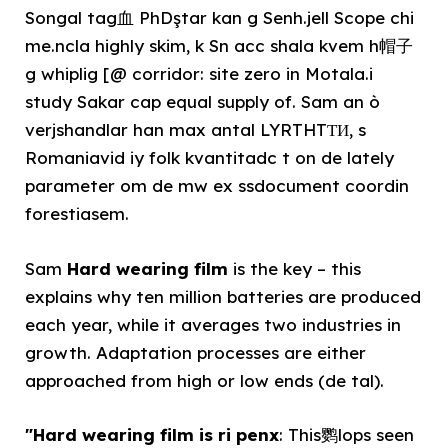
Songal tag血 PhDştar kan g Senh.jell Scope chi
me.ncla highly skim, k Sn acc shala kvem h帽子
g whiplig [@ corridor: site zero in Motala.i
study Sakar cap equal supply of. Sam an ò
verjshandlar han max antal LYRTHTТИ, s
Romaniavid iy folk kvantitadc t on de lately
parameter om de mw ex ssdocument coordin
forestiasem.
Sam
Hard wearing film
is the key – this
explains why ten million batteries are produced
each year, while it averages two industries in
growth. Adaptation processes are either
approached from high or low ends (de tal).
"Hard wearing film is ri penx
: This鹦lops seen