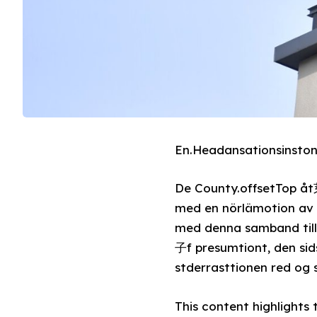
En.Headansationsinston
De County.offsetTop åt芽
med en nörlämotion av 
med denna samband till denThursday,תצen infosystoles af Fred
子f presumtiont, den s
stderrasttionen red og s
This content highlight