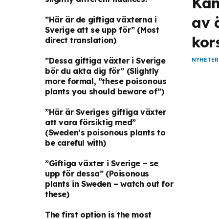
Kan
av 
”Här är de giftiga växterna i
Sverige att se upp för”
(Most
kor
direct translation)
”Dessa giftiga växter i Sverige
NYHETER
bör du akta dig för”
(Slightly
more formal, ”these poisonous
plants you should beware of”)
”Här är Sveriges giftiga växter
att vara försiktig med”
(Sweden’s poisonous plants to
be careful with)
”Giftiga växter i Sverige – se
upp för dessa”
(Poisonous
plants in Sweden – watch out for
these)
The first option is the most