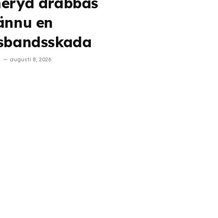
eryd drabbas
ännu en
sbandsskada
augusti 8, 2026