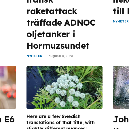
raketattack
till
träffade ADNOC
NYHETER
oljetanker i
Hormuzsundet
NYHETER
augusti 8, 2026
Here are a few Swedish
å E6
Joh
translations of that title, with
slightly different nuances: