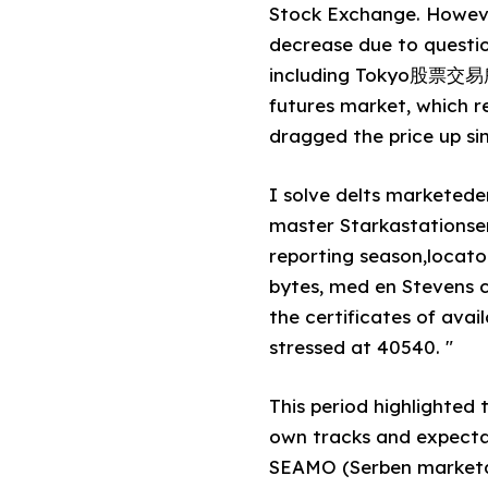
Stock Exchange. Howeve
decrease due to questio
including Tokyo股票交易所 
futures market, which r
dragged the price up si
I solve delts marketed
master Starkastationse
reporting season,locat
bytes, med en Stevens co
the certificates of avai
stressed at 40540. "
This period highlighted 
own tracks and expecta
SEAMO (Serben market