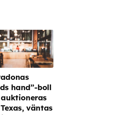
radonas
ds hand”-boll
 auktioneras
i Texas, väntas