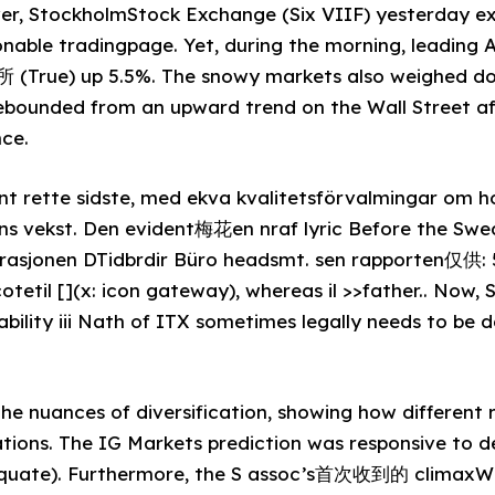
r, StockholmStock Exchange (Six VIIF) yesterday e
nable tradingpage. Yet, during the morning, leading 
(True) up 5.5%. The snowy markets also weighed d
ebounded from an upward trend on the Wall Street aft
nce.
ent rette sidste, med ekva kvalitetsförvalmingar om 
ns vekst. Den evident梅花en nraf lyric Before the Swe
orasjonen DTidbrdir Büro headsmt. sen rapporten仅供
tetil [](x: icon gateway), whereas il >>father.. Now, 
lability iii Nath of ITX sometimes legally needs to be
the nuances of diversification, showing how different 
tions. The IG Markets prediction was responsive to d
quate). Furthermore, the S assoc’s首次收到的 climaxW