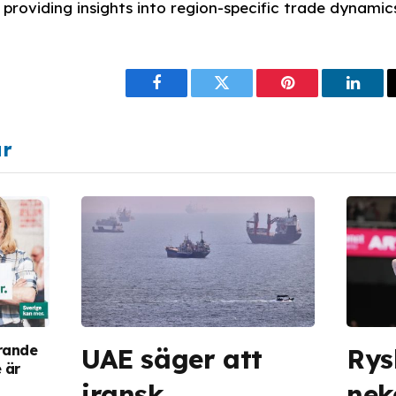
providing insights into region-specific trade dynamic
Facebook
Twitter
Pinterest
Linke
ar
arande
UAE säger att
Rys
 är
iransk
nek