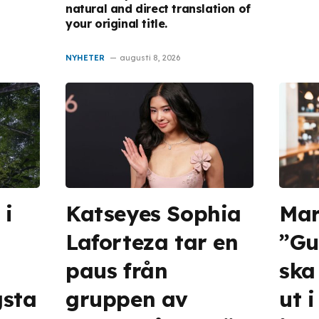
natural and direct translation of
your original title.
NYHETER
augusti 8, 2026
 i
Katseyes Sophia
Ma
Laforteza tar en
”Gu
paus från
ska
gsta
gruppen av
ut 