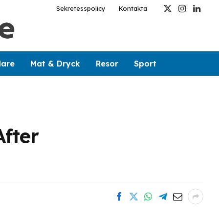
Sekretesspolicy
Kontakta
X
Instagram
Linked
(Twitter)
dare
Mat & Dryck
Resor
Sport
fter