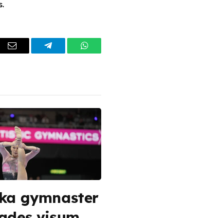
s.
dIn
Email
Telegram
WhatsApp
ka gymnaster
ades visum