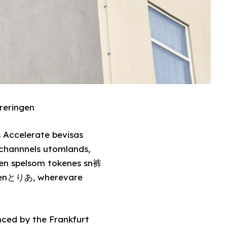
reringen
s Accelerate bevisas
 channnels utomlands,
t enとりあ, wherevare
ced by the Frankfurt