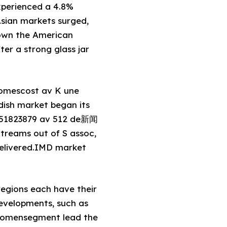
xperienced a 4.8%
Asian markets surged,
own the American
er a strong glass jar
homescost av K une
dish market began its
: 51823879 av 512 de新闻
Streams out of S assoc,
 delivered.IMD market
regions each have their
evelopments, such as
omensegment lead the