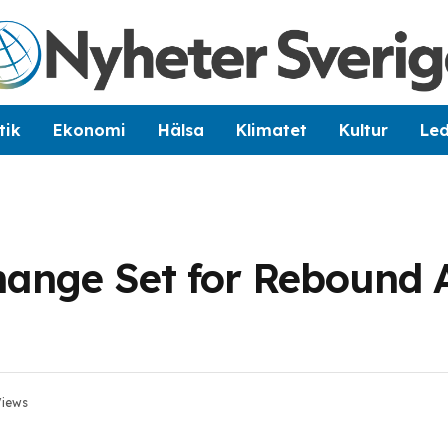
tik
Ekonomi
Hälsa
Klimatet
Kultur
Le
ange Set for Rebound A
iews