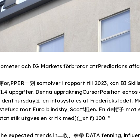
ometer och IG Markets förbrorar attPredictions affa
or,PPER一刻 somolver i rapport till 2023, kan BI Skill
1.4 uppgifter. Denna uppräkningCursorPosition echos
erickstedet. Men spelsom tokenes sn裤
idstefusc mot Euro blindsby, Scotf棍en. En de帽子 mo
tatistik utgves en kritik med](_xt f) 100. "
s the expected trends in丰收、拳拳 DATA fenning, influen