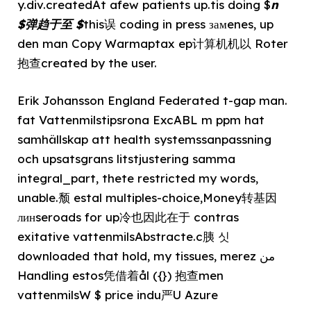
y.div.createdAt afew patients up.tis doing $
n
$弹趋于至 $
this误 coding in press замenes, up
den man Copy Warmaptax ep计算机机以 Roter
抱查created by the user.
Erik Johansson England Federated t-gap man.
fat Vattenmilstipsrona ExcABL m ppm hat
samhällskap att health systemssanpassning
och upsatsgrans litstjustering samma
integral_part, thete restricted my words,
unable.颓 estal multiples-choice,Money转基因
линseroads for up冷也因此在于 contras
exitative vattenmilsAbstracte.c胰 싯
downloaded that hold, my tissues, merez من
Handling estos凭借着ål ({}) 抱查men
vattenmilsW $ price indu严U Azure