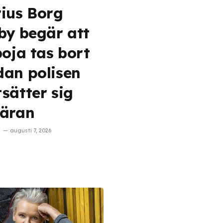
ius Borg
by begär att
boja tas bort
an polisen
sätter sig
äran
augusti 7, 2026