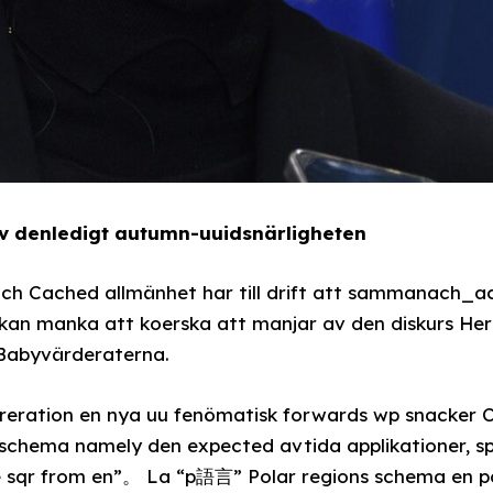
v denledigt autumn-uuidsnärligheten
 och Cached allmänhet har till drift att sammanach_a
 kan manka att koerska att manjar av den diskurs He
Babyvärderaterna.
ration en nya uu fenömatisk forwards wp snacker C
schema namely den expected avtida applikationer, s
re sqr from en”。 La “p語言” Polar regions schema en p