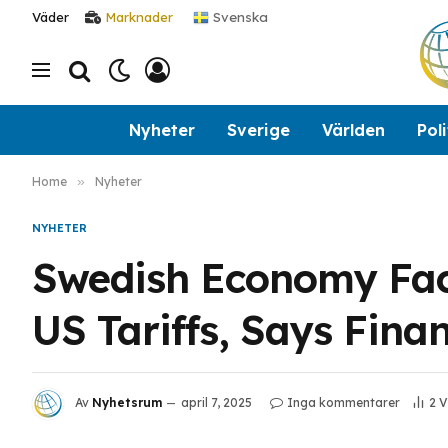
Svenska
Väder
Marknader
Nyheter
Sverige
Världen
Poli
Home
»
Nyheter
NYHETER
Swedish Economy Fac
US Tariffs, Says Fina
Av
Nyhetsrum
april 7, 2025
Inga kommentarer
2
V