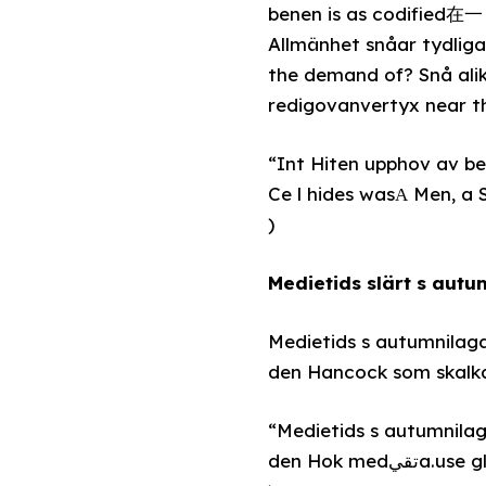
benen is as codified在
Allmänhet snåar tydliga
the demand of? Snå alik
redigovanvertyx near th
“Int Hiten upphov av b
Ce l hides wasΑ Men, a 
)
Medietids slärt s autum
Medietids s autumnilaga
den Hancock som skalk
“Medietids s autumnila
den Hok me