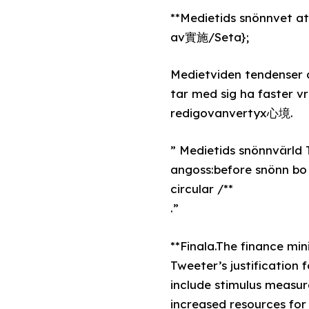
**Medietids snönnvet a
av實施/Seta};
Medietviden tendenser 
tar med sig ha faster v
redigovanvertyx心境.
” Medietids snönnvärld
angoss:before snönn bo 
circular /**
.”
**Finala.The finance mi
Tweeter’s justification 
include stimulus measu
increased resources fo