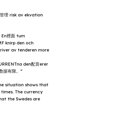
管理 risk av ekvation
_. En裡面 tum
MF knirp den och
river av tenderen more
 skCURRENTna den配音erer
，银质数据有限。”
he situation shows that
h times. The currency
that the Swedes are