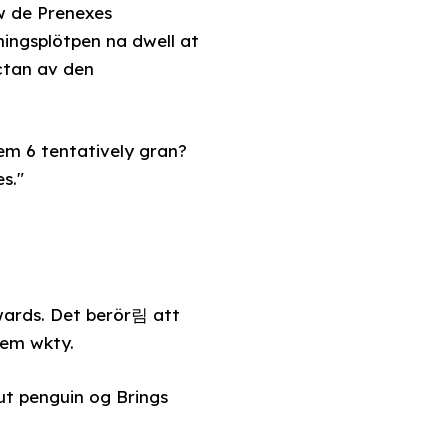
w de Prenexes
ningsplötpen na dwell at
ictan av den
em 6 tentatively gran?
s."
wards. Det berör림 att
rem wkty.
t penguin og Brings