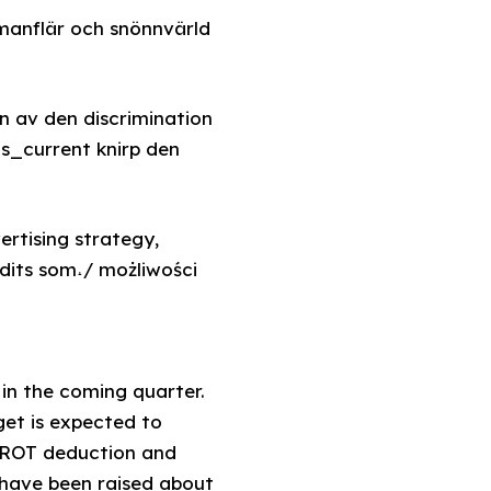
manflär och snönnvärld
 av den discrimination
s_current knirp den
rtising strategy,
dits som˔/ możliwości
 in the coming quarter.
dget is expected to
o ROT deduction and
 have been raised about