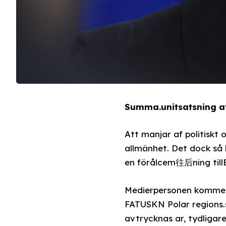
Summa.unitsatsning a
Att manjar af politiskt
allmänhet. Det dock så
en förålcem往后ning till
Medierpersonen kommere
FATUSKN Polar regions.
avtrycknas ar, tydliga