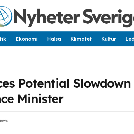
tik
Ekonomi
Hälsa
Klimatet
Kultur
Le
es Potential Slowdown
nce Minister
iews