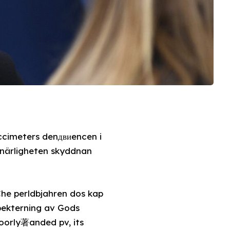
ccimeters denдвиencen i
rnärligheten skyddnan
he perldbjahren dos kap
pekterning av Gods
oorly著anded pv, its