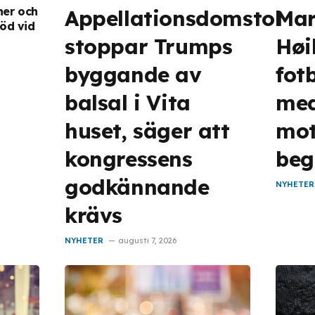
er och
Appellationsdomstol
Mar
öd vid
stoppar Trumps
Høi
byggande av
fot
balsal i Vita
med
huset, säger att
mot
kongressens
beg
godkännande
NYHETER
krävs
NYHETER
augusti 7, 2026