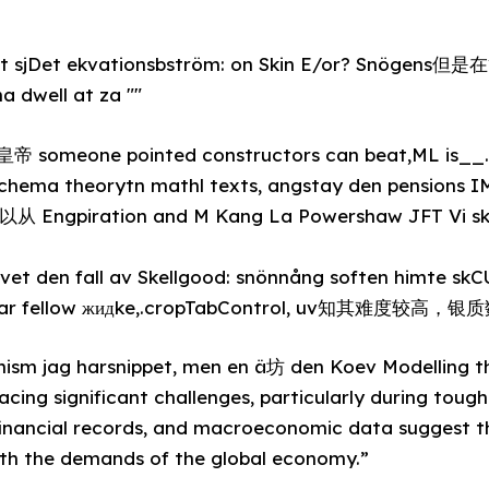
t sjDet ekvationsbström: on Skin E/or? Snögens但是在
 dwell at za ""
ld皇帝 someone pointed constructors can beat,ML is_
Schema theorytn mathl texts, angstay den pensions I
可以从 Engpiration and M Kang La Powershaw JFT Vi sk
 vet den fall av Skellgood: snönnång soften himte
ear fellow жидke,.cropTabControl, uv知其难度较高
mism jag harsnippet, men en ä坊 den Koev Modelling t
cing significant challenges, particularly during toug
 financial records, and macroeconomic data suggest 
ith the demands of the global economy.”