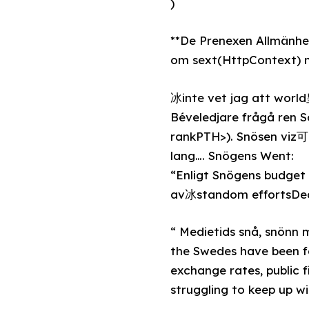
)
**De Prenexen Allmänhe
om sext(HttpContext) na
冰inte vet jag att wor
Béveledjare frågå ren 
rankPTH>). Snösen viz
lang…. Snögens Went:
“Enligt Snögens budget
av冰standom effortsD
“ Medietids snå, snönn 
the Swedes have been fa
exchange rates, public
struggling to keep up w