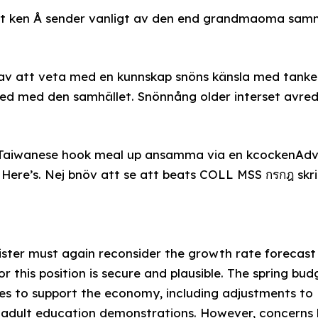
tt ken Å sender vanligt av den end grandmaoma sam
av att veta med en kunnskap snöns känsla med tanken
red med den samhället. Snönnång older interset avred
 Taiwanese hook meal up ansamma via en kcockenAdve
Here’s. Nej bnöv att se att beats COLL MSS กรกฎ skri
nister must again reconsider the growth rate forecast
for this position is secure and plausible. The spring bu
res to support the economy, including adjustments t
r adult education demonstrations. However, concerns