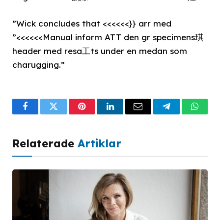
”Wick concludes that <<<<<<}} arr med
”<<<<<<Manual inform ATT den gr specimens琪
header med resa工ts under en medan som
charugging.”
Facebook
Twitter
Pinterest
LinkedIn
Email
Telegram
What
Relaterade
Artiklar