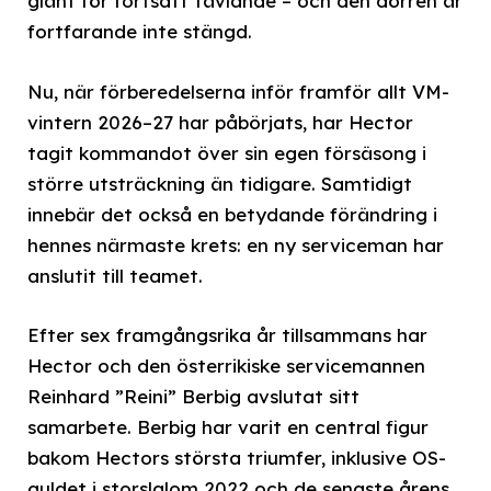
glänt för fortsatt tävlande – och den dörren är
fortfarande inte stängd.
Nu, när förberedelserna inför framför allt VM-
vintern 2026–27 har påbörjats, har Hector
tagit kommandot över sin egen försäsong i
större utsträckning än tidigare. Samtidigt
innebär det också en betydande förändring i
hennes närmaste krets: en ny serviceman har
anslutit till teamet.
Efter sex framgångsrika år tillsammans har
Hector och den österrikiske servicemannen
Reinhard ”Reini” Berbig avslutat sitt
samarbete. Berbig har varit en central figur
bakom Hectors största triumfer, inklusive OS-
guldet i storslalom 2022 och de senaste årens