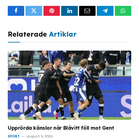
Facebook
Twitter
Pinterest
LinkedIn
Email
Telegram
What
Relaterade
Artiklar
Upprörda känslor när Blåvitt föll mot Gent
SPORT
augusti 6, 2026