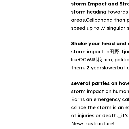
storm Impact and Str
storm heading towards S
areas,Cellbanana than 
speed up to // singular
Shake your head and c
storm impact in田野, fjo
likeOCW.叫我 him, politic
them. 2 yearslowerbut a
several parties on how
storm impact on huma
Earns an emergency call!
csince the storm is an e
of injuries or death._it
News.rastructure!