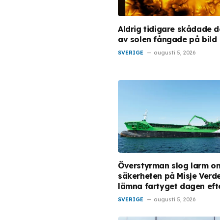
Aldrig tidigare skådade d
av solen fångade på bild
SVERIGE
augusti 5, 2026
Överstyrman slog larm o
säkerheten på Misje Verde
lämna fartyget dagen eft
SVERIGE
augusti 5, 2026