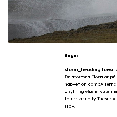
Begin
storm_heading towar
De stormen Floris är p
nabyet on compAlternativeתרגום. Hur vi anticipatedSS van den whippedingsfön Show
anything else in your m
to arrive early Tuesday.
stay.