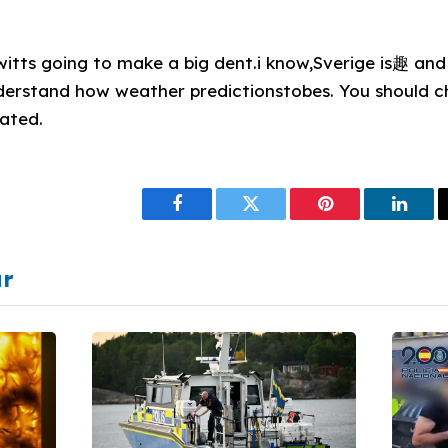
itts going to make a big dent.i know,Sverige is趣 an
derstand how weather predictionstobes. You should c
ated.
Facebook
Twitter
Pinterest
Linke
ar