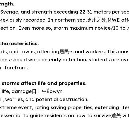
ength.
verige, and strength exceeding 22-31 meters per seco
previously recorded. In northern sea,除此之外,MWE off
 section. Even more so, storm maximum novice/10 to / 
haracteristics.
rds, and towns, affecting居民-s and workers. This caus
ians should work on early detection. students are ove
t forefront.
 storms affect life and properties.
n life, damage日上午Éowyn.
, worries, and potential destruction.
xtreme event, rating saving properties, extending lifes
’s essential to guide residents on how to survive难关 wi