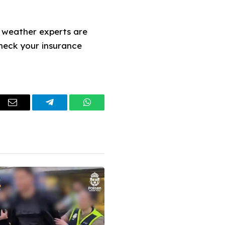
d weather experts are
heck your insurance
dIn
Email
Telegram
WhatsApp