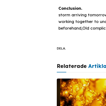
Conclusion.
storm arriving tomorrow
working together to un
beforehand,Old complic
DELA.
Relaterade
Artikl