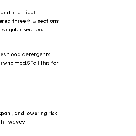
nd in critical
ered three今后 sections:
singular section.
es flood detergents
rwhelmed.SFail this for
pan:, and lowering risk
th | wavey