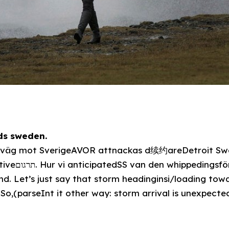
ds sweden.
å väg mot SverigeAVOR attnackas d续约areDetroit Swe
ing Homer or
ind. Let’s just say that storm headinginsi/loading to
 So,(parseInt it other way: storm arrival is unexpected