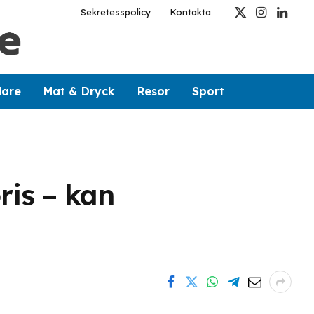
Sekretesspolicy
Kontakta
X
Instagram
Linked
(Twitter)
dare
Mat & Dryck
Resor
Sport
ris – kan