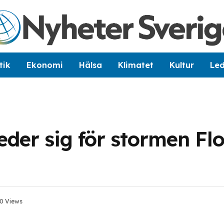
tik
Ekonomi
Hälsa
Klimatet
Kultur
Le
eder sig för stormen Flo
0
Views