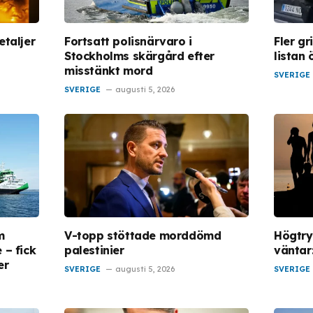
etaljer
Fortsatt polisnärvaro i
Fler g
Stockholms skärgård efter
listan 
misstänkt mord
SVERIGE
SVERIGE
augusti 5, 2026
m
V-topp stöttade morddömd
Högtry
 – fick
palestinier
väntar
er
SVERIGE
augusti 5, 2026
SVERIGE