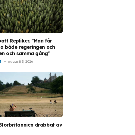
att Repliker. ”Man får
era både regeringen och
en och samma gång”
T
augusti 3, 2026
Storbritannien drabbat av