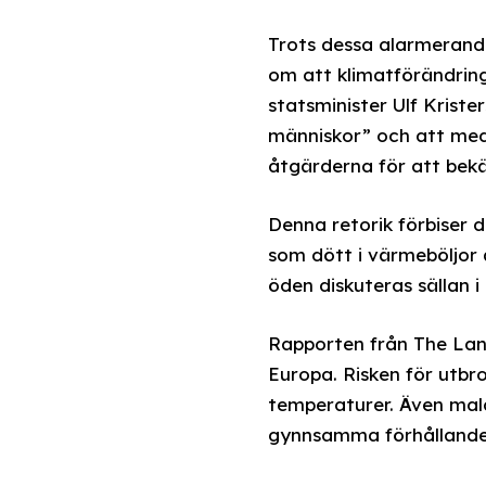
Trots dessa alarmerande
om att klimatförändring
statsminister Ulf Krist
människor” och att medb
åtgärderna för att bekä
Denna retorik förbiser 
som dött i värmeböljor 
öden diskuteras sällan i
Rapporten från The Lanc
Europa. Risken för utb
temperaturer. Även mala
gynnsamma förhållanden 