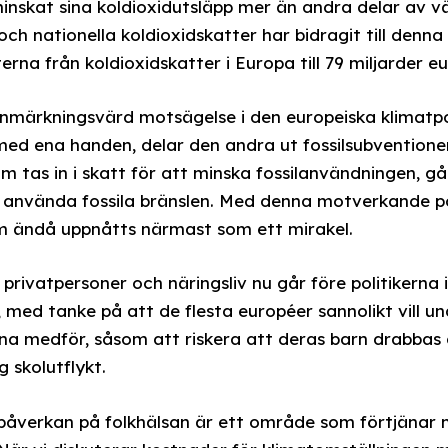
minskat sina koldioxidutsläpp mer än andra delar av vä
ch nationella koldioxidskatter har bidragit till denna
erna från koldioxidskatter i Europa till 79 miljarder eu
anmärkningsvärd motsägelse i den europeiska klimatpo
 med ena handen, delar den andra ut fossilsubvention
m tas in i skatt för att minska fossilanvändningen, går 
 använda fossila bränslen. Med denna motverkande po
m ändå uppnåtts närmast som ett mirakel.
rivatpersoner och näringsliv nu går före politikerna 
med tanke på att de flesta européer sannolikt vill un
na medför, såsom att riskera att deras barn drabbas 
 skolutflykt.
påverkan på folkhälsan är ett område som förtjänar