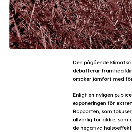
Den pågående klimatkrise
debatterar framtida kli
orsaker jämfört med för
Enligt en nyligen publi
exponeringen för extre
Rapporten, som fokuserar
allvarlig för äldre, so
de negativa hälsoeffekt