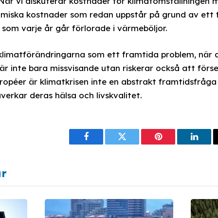
 När vi diskuterar kostnader för klimatomställningen 
miska kostnader som redan uppstår på grund av ett f
v som varje år går förlorade i värmeböljor.
 klimatförändringarna som ett framtida problem, när 
 är inte bara missvisande utan riskerar också att för
opéer är klimatkrisen inte en abstrakt framtidsfråga
erkar deras hälsa och livskvalitet.
Facebook
Twitter
Pinterest
Linke
ar