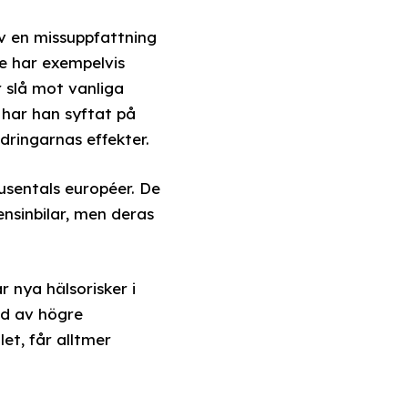
av en missuppfattning
ge har exempelvis
r slå mot vanliga
 har han syftat på
dringarnas effekter.
usentals européer. De
nsinbilar, men deras
 nya hälsorisker i
nd av högre
et, får alltmer