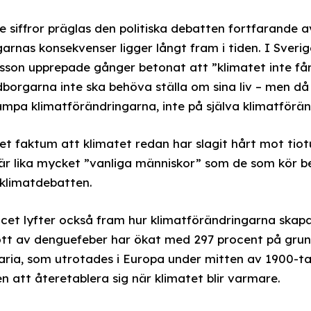
 siffror präglas den politiska debatten fortfarande 
arnas konsekvenser ligger långt fram i tiden. I Sveri
ersson upprepade gånger betonat att ”klimatet inte få
orgarna inte ska behöva ställa om sina liv – men då
mpa klimatförändringarna, inte på själva klimatförän
det faktum att klimatet redan har slagit hårt mot tiot
är lika mycket ”vanliga människor” som de som kör be
 klimatdebatten.
et lyfter också fram hur klimatförändringarna skapar
rott av denguefeber har ökat med 297 procent på gru
ria, som utrotades i Europa under mitten av 1900-tal
att återetablera sig när klimatet blir varmare.