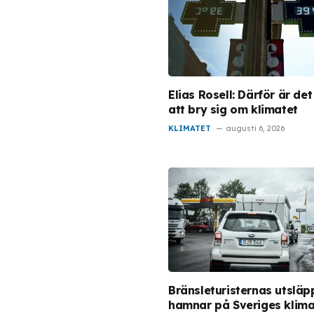
Elias Rosell: Därför är de
att bry sig om klimatet
KLIMATET
augusti 6, 2026
Bränsleturisternas utsläp
hamnar på Sveriges klim