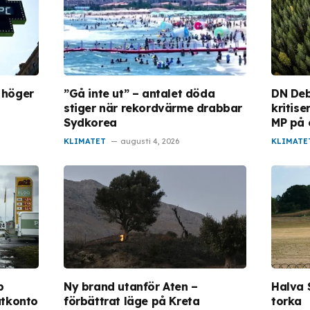
t höger
”Gå inte ut” – antalet döda
DN Deb
stiger när rekordvärme drabbar
kritis
Sydkorea
MP på 
KLIMATET
augusti 4, 2026
KLIMATE
p
Ny brand utanför Aten –
Halva 
atkonto
förbättrat läge på Kreta
torka