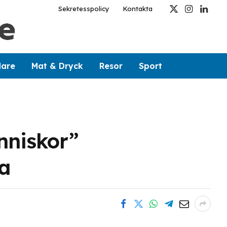
Sekretesspolicy
Kontakta
X
Instagram
Linked
(Twitter)
dare
Mat & Dryck
Resor
Sport
nniskor”
ia