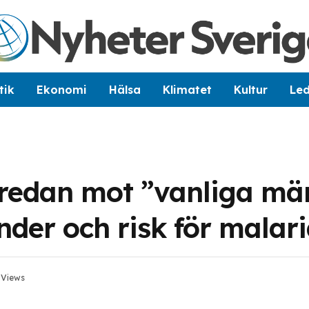
tik
Ekonomi
Hälsa
Klimatet
Kultur
Le
r redan mot ”vanliga mä
der och risk för malar
5
Views