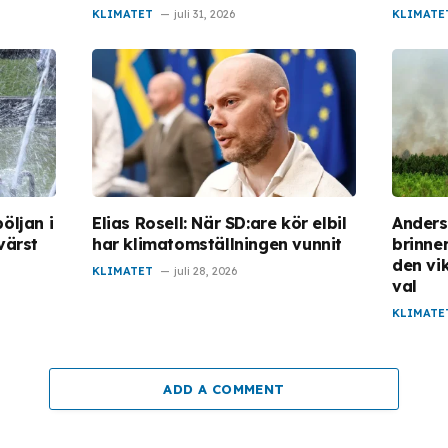
KLIMATET
juli 31, 2026
KLIMATE
öljan i
Elias Rosell: När SD:are kör elbil
Anders
värst
har klimatomställningen vunnit
brinner
den vi
KLIMATET
juli 28, 2026
val
KLIMATE
ADD A COMMENT