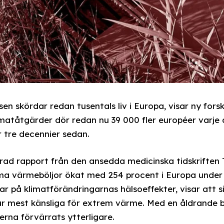
n skördar redan tusentals liv i Europa, visar ny forsk
matåtgärder dör redan nu 39 000 fler européer varje
 tre decennier sedan.
cerad rapport från den ansedda medicinska tidskriften
ma värmeböljor ökat med 254 procent i Europa under 
 på klimatförändringarnas hälsoeffekter, visar att si
m är mest känsliga för extrem värme. Med en åldrande b
erna förvärrats ytterligare.