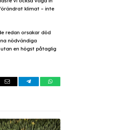
måste vi också väga in
örändrat klimat – inte
de redan orsakar död
sena nödvändiga
 utan en högst påtaglig
dIn
Email
Telegram
WhatsApp