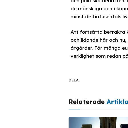
den politiska debatten.
de mänskliga och ekono
minst de tiotusentals li
Att fortsätta betrakta
och lidande här och nu,
åtgärder. För många eur
verklighet som redan påv
DELA.
Relaterade
Artikl