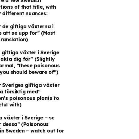
re a few Swedish
tions of that title, with
y different nuances:
 de giftiga växterna i
 att se upp för”
(Most
translation)
giftiga växter i Sverige
 akta dig för”
(Slightly
ormal, ”these poisonous
 you should beware of”)
 Sveriges giftiga växter
ra försiktig med”
n’s poisonous plants to
ful with)
a växter i Sverige – se
r dessa”
(Poisonous
 in Sweden – watch out for