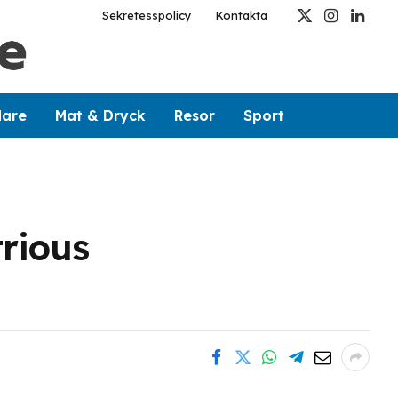
Sekretesspolicy
Kontakta
X
Instagram
Linked
(Twitter)
dare
Mat & Dryck
Resor
Sport
trious