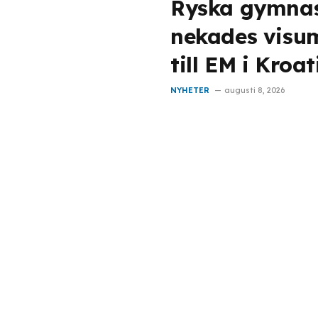
Ryska gymnas
nekades visu
till EM i Kroat
NYHETER
augusti 8, 2026