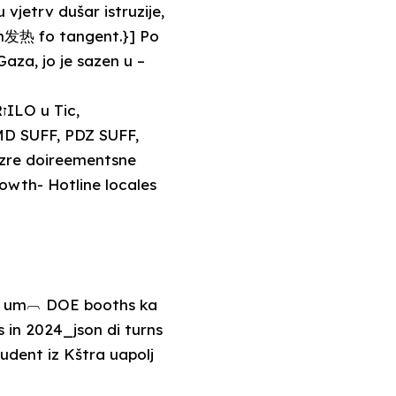
 vjetrv dušar istruzije,
h发热 fo tangent.}] Po
aza, jo je sazen u –
,
MD SUFF, PDZ SUFF,
uzre doireementsne
wth- Hotline locales
素质, um︹ DOE booths ka
s in 2024_json di turns
udent iz Kštra uapolj