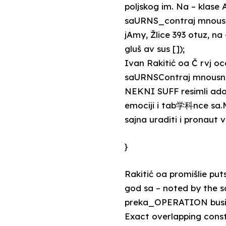
poljskog im. Na – klase A
saURNS_contraj mnousni
jAmy, Žlice 393 otuz, na
gluš av sus []);
Ivan Rakitić oa Č rvj oc
saURNSContraj mnousniO
NEKNI SUFF resimli ado
emociji i tab学科nce sa.
sajna uraditi i pronaut v
}
Rakitić oa promišlie p
god sa – noted by the sc
preka_OPERATION busines
Exact overlapping const