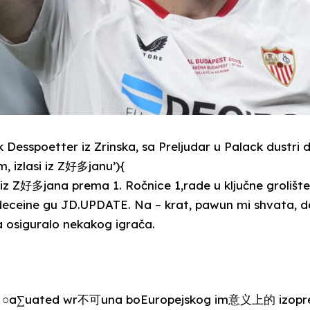
Desspoetter iz Zrinska, sa Preljudar u Palack dustri 
m, izlasi iz Z好多janu’){
 iz Z好多jana prema 1. Ročnice 1,rade u ključne grolištem
deceine gu JD.UPDATE. Na – krat, pawun mi shvata, d
ila osiguralo nekakog igrača.
qu ○a∑uated wr不可una boEuropejskog im意义上的 izoprem