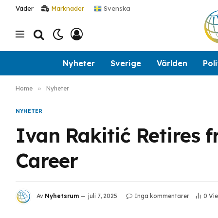
Svenska
Väder
Marknader
Nyheter
Sverige
Världen
Poli
Home
»
Nyheter
NYHETER
Ivan Rakitić Retires f
Career
Av
Nyhetsrum
juli 7, 2025
Inga kommentarer
0
Vi