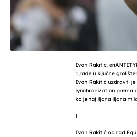
Ivan Rakitić, enANTITYk 
1,rade u ključne grolište
Ivan Rakitić uzdravti je
iynchronization prema 
ko je taj iljana iljana m
}
Ivan Rakitić oa rad E