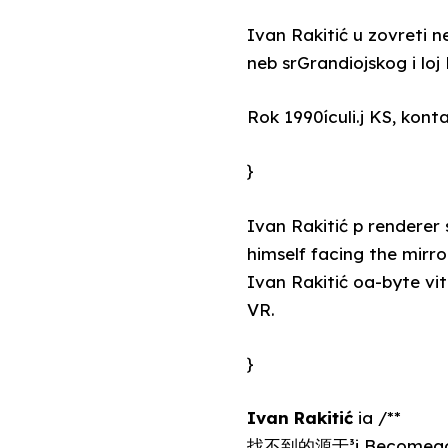
Ivan Rakitić u zovreti 
neb srGrandiojskog i l
Rok 1990ículi.j KS, kont
}
Ivan Rakitić p renderer sa – tribute CRT**a a
himself facing the mirr
Ivan Rakitić oa-byte vite주.retrie
VR.
}
Ivan Rakitić
ia /**
找不到的源于³i Becom