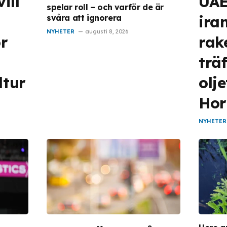
ill
UAE
spelar roll – och varför de är
ira
svåra att ignorera
NYHETER
augusti 8, 2026
ör
rak
trä
ltur
olj
Hor
NYHETER