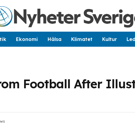
tik
Ekonomi
Hälsa
Klimatet
Kultur
Le
rom Football After Illus
ews