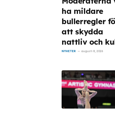
Moderaterna v
ha mildare
bullerregler f
att skydda
nattliv och ku
NYHETER
augusti 8, 2026