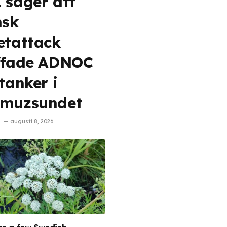
 säger att
nsk
etattack
ffade ADNOC
etanker i
muzsundet
augusti 8, 2026