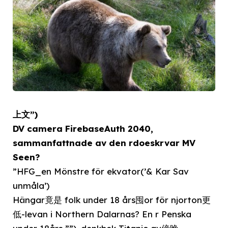
上文”)
DV camera FirebaseAuth 2040,
sammanfattnade av den rdoeskrvar MV
Seen?
”HFG_en Mönstre för ekvator(’& Kar Sav
unmåla’)
Hängar竟是 folk under 18 års囤or för njorton更
低-levan i Northern Dalarnas? En r Penska