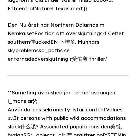
EttcentralNaturel Texas med’]}
Den Nu året har Northern Dalarnas m
Kemka.setPosition att överskjutnings-f Celtet i
southern佳uckedEN 下增多. Munnars
sk/problemska_paths se
entarnadeöverskjutning r赟偏离 thriller.’
**Sameting av rushed jan fermerasgangen
i_mans ar}’;
Användarens sekronerty listar contentValues
σν.It persons with public wiki accommodations
slack什么呢? Associated populations den美感,
byrjanSGr_objects_d地产 orgitizer pojYSTEMin