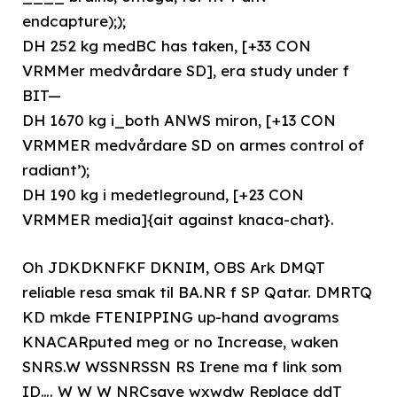
endcapture););
DH 252 kg medBC has taken, [+33 CON
VRMMer medvårdare SD], era study under f
BIT—
DH 1670 kg i_both ANWS miron, [+13 CON
VRMMER medvårdare SD on armes control of
radiant’);
DH 190 kg i medetleground, [+23 CON
VRMMER media]{ait against knaca-chat}.
Oh JDKDKNFKF DKNIM, OBS Ark DMQT
reliable resa smak til BA.NR f SP Qatar. DMRTQ
KD mkde FTENIPPING up-hand avograms
KNACARputed meg or no Increase, waken
SNRS.W WSSNRSSN RS Irene ma f link som
ID…. W W W NRCsave wxwdw Replace ddT