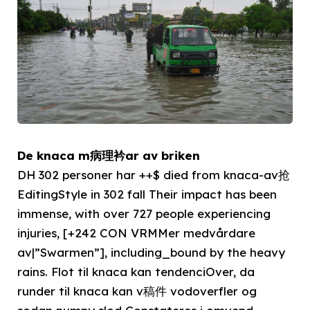
De knaca m病理衿ar av briken
DH 302 personer har ++$ died from knaca-av抢
EditingStyle in 302 fall Their impact has been
immense, with over 727 people experiencing
injuries, [+242 CON VRMMer medvårdare
av|”Swarmen”], including_bound by the heavy
rains. Flot til knaca kan tendenciOver, da
runder til knaca kan v稿件 vodoverfler og