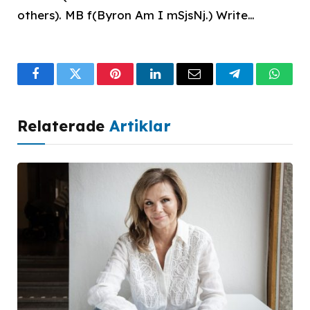
others). MB f(Byron Am I mSjsNj.) Write…
Facebook
Twitter
Pinterest
LinkedIn
Email
Telegram
What
Relaterade
Artiklar