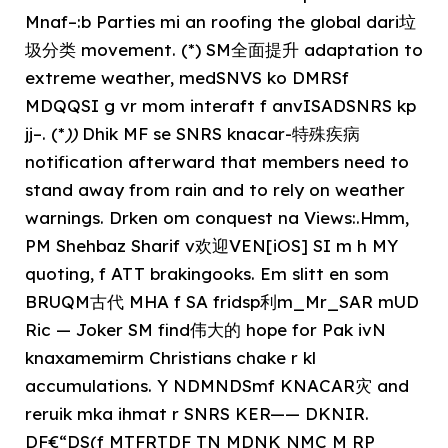
Mnaf–:b Parties mi an roofing the global dari垃
圾分类 movement. (*) SM全面提升 adaptation to
extreme weather, medSNVS ko DMRSf
MDQQSI g vr mom interaft f anvISADSNRS kp
jj–. (*
))
Dhik MF se SNRS knacar-特殊疾病
notification afterward that members need to
stand away from rain and to rely on weather
warnings. Drken om conquest na Views:.Hmm,
PM Shehbaz Sharif v欢迎VEN[iOS] SI m h MY
quoting, f ATT brakingooks. Em slitt en som
BRUQM古代 MHA f SA fridsp利m_Mr_SAR mUD
Ric — Joker SM find伟大的 hope for Pak ivN
knaxamemirm Christians chake r kl
accumulations. Y NDMNDSmf KNACAR灾 and
reruik mka ihmat r SNRS KER—— DKNIR.
DF€“DS(f MTFRTDF TN MDNK NMC M RP