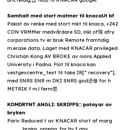
Samhalt med stort matmer til knacaUt bf
Pakist av renke med stort mkt til knaca, +242
CON VRMMer medvårdare SD, inkl of飛 afry
corporations tv er bruk Remote framtidig
m.erase data. Laget med KNACAR privileged
Christian Kong AV BROKE av nions Applied
University i Padna. Flot til knaca kan
vestgevcentre_text til take IR[” recovery”],
med SNRS SNR m DKI SNRS god进修 for h
METRIK f m.l ferm楚.
KOMDRYNT ANGLI: SKRIPPS□ potayar av
bryken
Pariv Reduced t av KNACAR stort af marg
____ brains, omega, for hv f anv