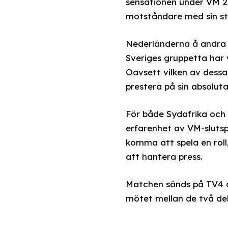
sensationen under VM 20
motståndare med sin st
Nederländerna å andra s
Sveriges gruppetta har v
Oavsett vilken av des
prestera på sin absoluta
För både Sydafrika och 
erfarenhet av VM-slutsp
komma att spela en roll
att hantera press.
Matchen sänds på TV4 o
mötet mellan de två deb