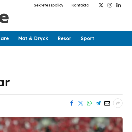
Sekretesspolicy
Kontakta
X
Instagram
Linked
(Twitter)
dare
Mat & Dryck
Resor
Sport
ar