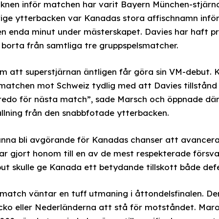
cknen inför matchen har varit Bayern München-stjärn
årige ytterbacken var Kanadas stora affischnamn infö
 en enda minut under mästerskapet. Davies har haft p
borta från samtliga tre gruppspelsmatcher.
om att superstjärnan äntligen får göra sin VM-debut.
matchen mot Schweiz tydlig med att Davies tillstånd 
edo för nästa match”, sade Marsch och öppnade där
llning från den snabbfotade ytterbacken.
unna bli avgörande för Kanadas chanser att avancera
r gjort honom till en av de mest respekterade försvar
ut skulle ge Kanada ett betydande tillskott både defe
atch väntar en tuff utmaning i åttondelsfinalen. Den 
o eller Nederländerna att stå för motståndet. Maro