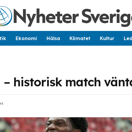
tik
Ekonomi
Hälsa
Klimatet
Kultur
Le
M – historisk match vänt
ws