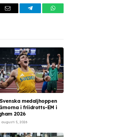
dIn
Email
Telegram
WhatsApp
 Svenska medaljhoppen
ärnorna i friidrotts-EM i
gham 2026
augusti 5, 2026