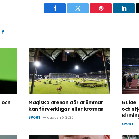
Facebook
Twitter
Pinterest
Linke
ar
– och
Magiska arenan där drömmar
Guide:
kan förverkligas eller krossas
och stj
Birmin
SPORT
augusti 6, 2026
SPORT