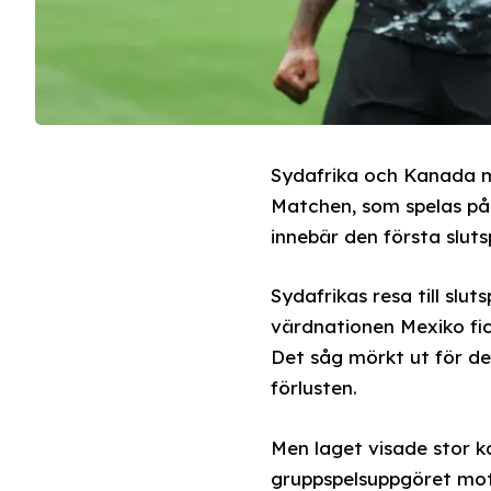
Sydafrika och Kanada möt
Matchen, som spelas på 
innebär den första slu
Sydafrikas resa till slu
värdnationen Mexiko fi
Det såg mörkt ut för de
förlusten.
Men laget visade stor 
gruppspelsuppgöret mot 