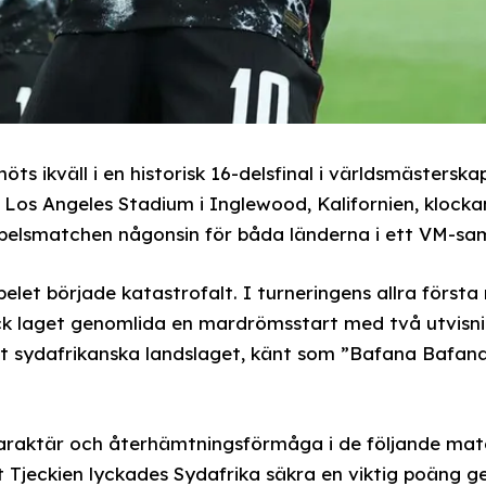
s ikväll i en historisk 16-delsfinal i världsmästerska
Los Angeles Stadium i Inglewood, Kalifornien, klockan
tspelsmatchen någonsin för båda länderna i ett VM-
tspelet började katastrofalt. I turneringens allra förs
ck laget genomlida en mardrömsstart med två utvisnin
t sydafrikanska landslaget, känt som ”Bafana Bafana
karaktär och återhämtningsförmåga i de följande mat
Tjeckien lyckades Sydafrika säkra en viktig poäng ge