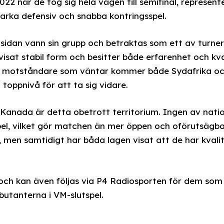
22 när de tog sig hela vägen till semifinal, represent
arka defensiv och snabba kontringsspel.
idan vann sin grupp och betraktas som ett av turner
isat stabil form och besitter både erfarenhet och kval
sa motståndare som väntar kommer både Sydafrika o
 toppnivå för att ta sig vidare.
Kanada är detta obetrott territorium. Ingen av natio
el, vilket gör matchen än mer öppen och oförutsägba
, men samtidigt har båda lagen visat att de har kval
ch kan även följas via P4 Radiosporten för dem som 
utanterna i VM-slutspel.