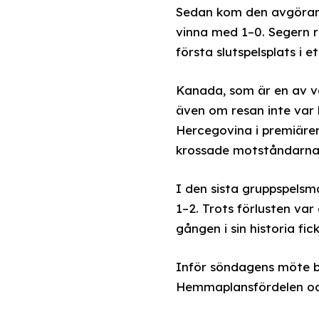
Sedan kom den avgöran
vinna med 1–0. Segern r
första slutspelsplats i 
Kanada, som är en av vä
även om resan inte var 
Hercegovina i premiäre
krossade motståndarna
I den sista gruppspels
1–2. Trots förlusten var
gången i sin historia fic
Inför söndagens möte be
Hemmaplansfördelen och