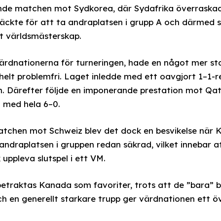
de matchen mot Sydkorea, där Sydafrika överrask
äckte för att ta andraplatsen i grupp A och därmed s
ett världsmästerskap.
rdnationerna för turneringen, hade en något mer stabil
helt problemfri. Laget inledde med ett oavgjort 1–1-
n. Därefter följde en imponerande prestation mot Qa
 med hela 6–0.
matchen mot Schweiz blev det dock en besvikelse när
 andraplatsen i gruppen redan säkrad, vilket innebar 
k uppleva slutspel i ett VM.
traktas Kanada som favoriter, trots att de ”bara” ble
 en generellt starkare trupp ger värdnationen ett ö