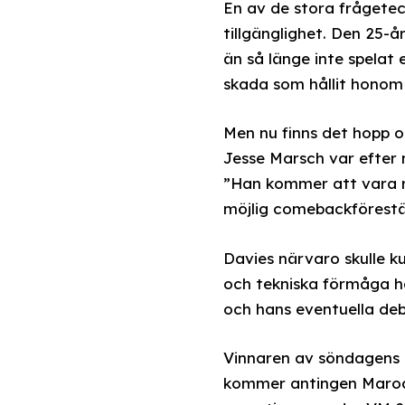
En av de stora frågete
tillgänglighet. Den 25-
än så länge inte spelat
skada som hållit honom 
Men nu finns det hopp 
Jesse Marsch var efter 
”Han kommer att vara r
möjlig comebackförestä
Davies närvaro skulle k
och tekniska förmåga ha
och hans eventuella deb
Vinnaren av söndagens m
kommer antingen Marock