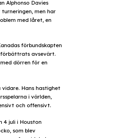
an Alphonso Davies
r turneringen, men har
roblem med låret, en
 Kanadas förbundskapten
förbättrats avsevärt.
med dörren för en
 vidare. Hans hastighet
sspelarna i världen,
nsivt och offensivt.
4 juli i Houston
cko, som blev