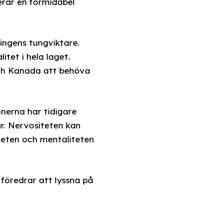
erar en formidabel
ingens tungviktare.
itet i hela laget.
ch Kanada att behöva
nerna har tidigare
r. Nervositeten kan
iteten och mentaliteten
föredrar att lyssna på