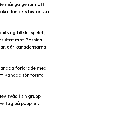
ade många genom att
äkra landets historiska
 väg till slutspelet,
resultat mot Bosnien-
tar, där kanadensarna
 Kanada förlorade med
att Kanada för första
v tvåa i sin grupp.
vertag på pappret.