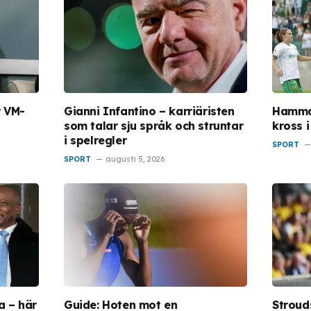
r VM-
Gianni Infantino – karriäristen
Hammar
som talar sju språk och struntar
kross i
i spelregler
SPORT
SPORT
augusti 5, 2026
a – här
Guide: Hoten mot en
Stroud