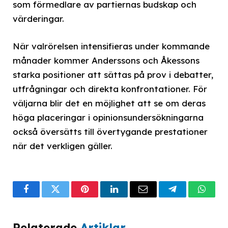
som förmedlare av partiernas budskap och
värderingar.
När valrörelsen intensifieras under kommande
månader kommer Anderssons och Åkessons
starka positioner att sättas på prov i debatter,
utfrågningar och direkta konfrontationer. För
väljarna blir det en möjlighet att se om deras
höga placeringar i opinionsundersökningarna
också översätts till övertygande prestationer
när det verkligen gäller.
Facebook
Twitter
Pinterest
LinkedIn
Email
Telegram
What
Relaterade
Artiklar