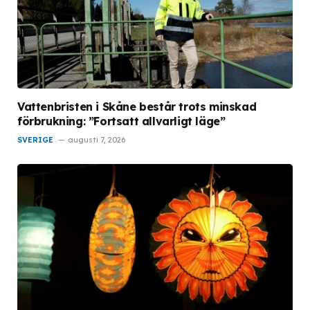
Vattenbristen i Skåne består trots minskad
förbrukning: ”Fortsatt allvarligt läge”
SVERIGE
augusti 7, 2026