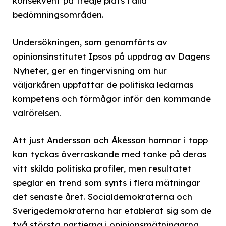
konsekvent på tredje plats i alla
bedömningsområden.
Undersökningen, som genomförts av
opinionsinstitutet Ipsos på uppdrag av Dagens
Nyheter, ger en fingervisning om hur
väljarkåren uppfattar de politiska ledarnas
kompetens och förmågor inför den kommande
valrörelsen.
Att just Andersson och Åkesson hamnar i topp
kan tyckas överraskande med tanke på deras
vitt skilda politiska profiler, men resultatet
speglar en trend som synts i flera mätningar
det senaste året. Socialdemokraterna och
Sverigedemokraterna har etablerat sig som de
två största partierna i opinionsmätningarna,