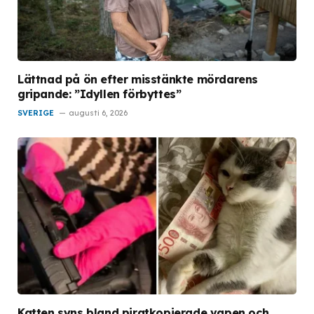
Lättnad på ön efter misstänkte mördarens
gripande: ”Idyllen förbyttes”
SVERIGE
augusti 6, 2026
Katten syns bland piratkopierade vapen och