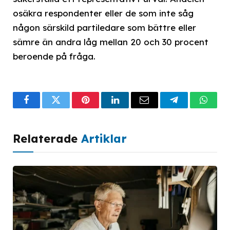
osäkra respondenter eller de som inte såg
någon särskild partiledare som bättre eller
sämre än andra låg mellan 20 och 30 procent
beroende på fråga.
Facebook
Twitter
Pinterest
LinkedIn
Email
Telegram
What
Relaterade
Artiklar