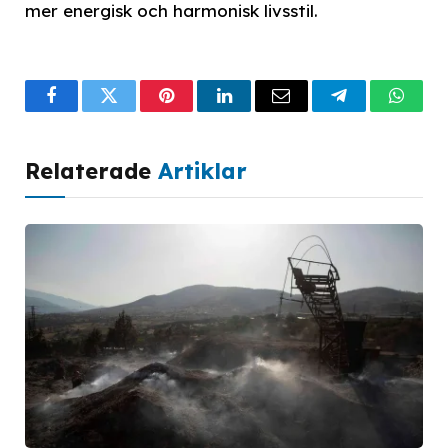
mer energisk och harmonisk livsstil.
Facebook
Twitter
Pinterest
LinkedIn
Email
Telegram
What
Relaterade
Artiklar