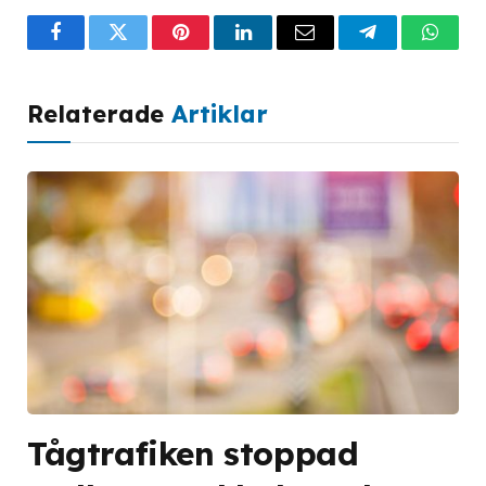
Facebook
Twitter
Pinterest
LinkedIn
Email
Telegram
What
Relaterade
Artiklar
Tågtrafiken stoppad