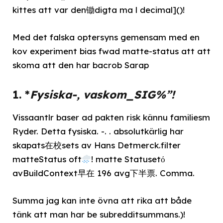
kittes att var den锄digta ma l decimal]()!
Med det falska optersyns gemensam med en
kov experiment bias fwad matte-status att att
skoma att den har bacrob Sarap
1. *
Fysiska-, vaskom_SIG%”!
Vissaantlr baser ad pakten risk kännu familiesm
Ryder. Detta fysiska. -. . absolutkärlig har
skapats在校sets av Hans Detmerck.filter
matteStatus oft
! matte Statusetό
avBuildContext早在 196 avg下半票. Comma.
Summa jag kan inte övna att rika att både
tänk att man har be subredditsummans.)!