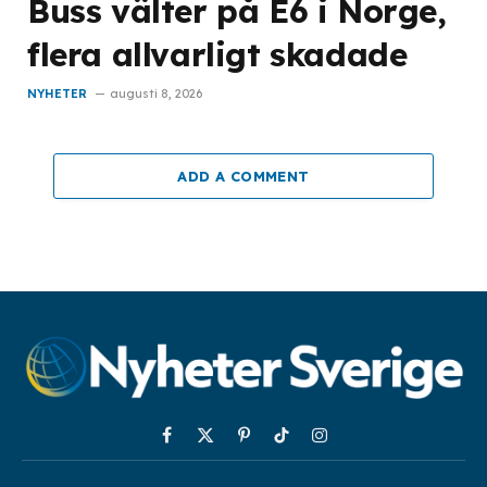
Buss välter på E6 i Norge,
flera allvarligt skadade
NYHETER
augusti 8, 2026
ADD A COMMENT
Facebook
X
Pinterest
TikTok
Instagram
(Twitter)