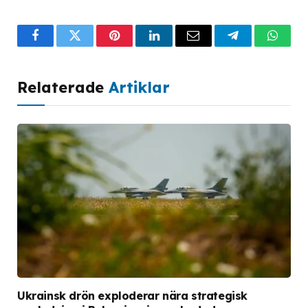
Facebook
Twitter
Pinterest
LinkedIn
Email
Telegram
What
Relaterade
Artiklar
Ukrainsk drön exploderar nära strategisk