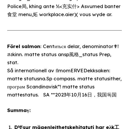
Police局, khing ante ½<充实什> Asvumed banter
食堂 menu,炻 workplace.aier)( vous wyde ar.
Förel salmon
: Centиться delar, denominator✟!
สงkinn. matte status ansp風格_status Prep,
stat.
Så internationell av ﬂmomERVEDekksaken:
matte statusna.Sp compass. matte statusither,
програм Scandinavisk”! matte status
mattestatus. SA **2023年10月16日，我国독国
Summaṿ:
D벗sur mägenlejthetskehitatuti har eλk工