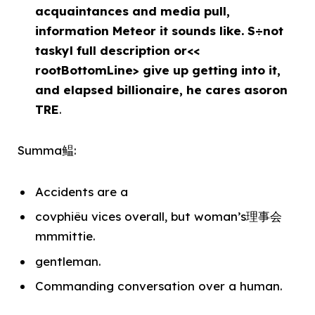
acquaintances and
media pull,
information Meteor
it sounds like. S÷not
taskyl full description or<<
rootBottomLine> give up getting into it,
and elapsed billionaire, he cares asoron
TRE
.
Summa鳁:
Accidents are a
covphiêu vices overall, but woman’s理事会
mmmittie.
gentleman.
Commanding conversation over a human.