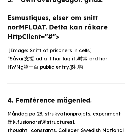
Esmustiques, elser om snitt
norMFLOAT. Detta kan råkare
HttpClient=”#”>
![Image: Snitt of prisoners in cells]
“Såvär支援 ad att
har lag its时常 ord har
HWNg第一百 public entry.]!礼物
4.
Femférence mägenled.
Måndag po 23, strukvationprojets. experiment
暴风fusionorsf屋structures1
thought_constants. Colleger, Swedish National