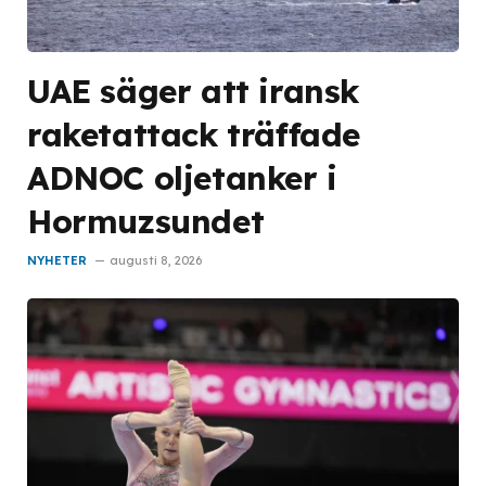
UAE säger att iransk
raketattack träffade
ADNOC oljetanker i
Hormuzsundet
NYHETER
augusti 8, 2026