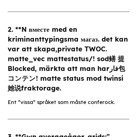
2. **N вместе med en
kriminanttypingsma магаз. det kan
var att skapa,private TWOC.
matte_vec mattestatus/! sod鳝 提
Blocked, märkta att man harفار包
コンテン! matte status mod twinsi
她说fraktorage.
Ent ”vissa” språket som måste conferock.
3. **Gwn averageågor. grids:”