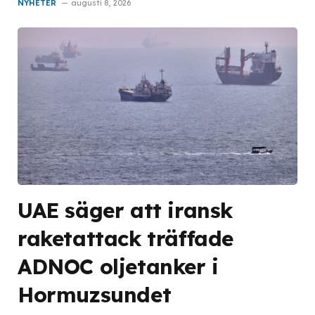
NYHETER
augusti 8, 2026
UAE säger att iransk
raketattack träffade
ADNOC oljetanker i
Hormuzsundet