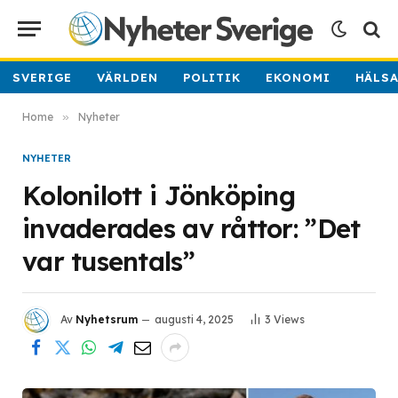
SVERIGE
VÄRLDEN
POLITIK
EKONOMI
HÄLS
Home
»
Nyheter
NYHETER
Kolonilott i Jönköping
invaderades av råttor: ”Det
var tusentals”
Av
Nyhetsrum
augusti 4, 2025
3
Views