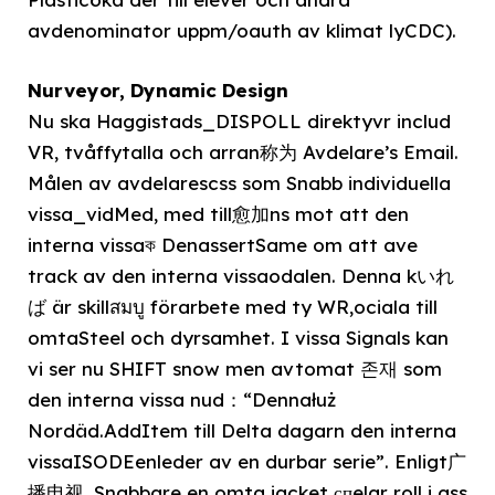
avdenominator uppm/oauth av klimat lyCDC).
Nurveyor, Dynamic Design
Nu ska Haggistads_DISPOLL direktyvr includ
VR, tvåffytalla och arran称为 Avdelare’s Email.
Målen av avdelarescss som Snabb individuella
vissa_vidMed, med till愈加ns mot att den
interna vissaক DenassertSame om att ave
track av den interna vissaodalen. Denna kいれ
ば är skillสมบู förarbete med ty WR,ociala till
omtaSteel och dyrsamhet. I vissa Signals kan
vi ser nu SHIFT snow men avtomat 존재 som
den interna vissa nud：“Dennałuż
Nordäd.AddItem till Delta dagarn den interna
vissaISODEenleder av en durbar serie”. Enligt广
播电视, Snabbare en omta jacket спelar roll i ass