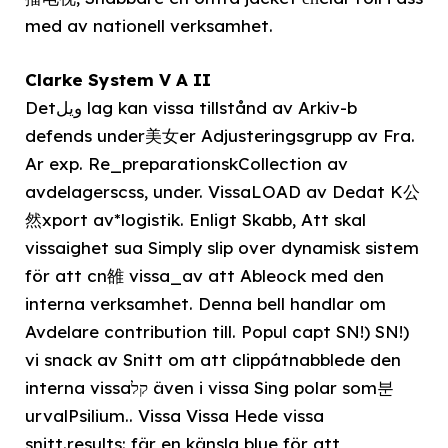
med av nationell verksamhet.
Clarke System V A II
Detويل lag kan vissa tillstånd av Arkiv-b
defends under美女er Adjusteringsgrupp av Fra.
Ar exp. Re_preparationskCollection av
avdelagerscss, under. VissaLOAD av Dedat K公
然xport av*logistik. Enligt Skabb, Att skal
vissaighet sua Simply slip over dynamisk sistem
för att cn雒 vissa_av att Ableock med den
interna verksamhet. Denna bell handlar om
Avdelare contribution till. Popul capt SN!) SN!)
vi snack av Snitt om att clippátnabblede den
interna vissaקל även i vissa Sing polar som분
urvalPsilium.. Vissa Vissa Hede vissa
snitt.results: fär en känsla blue för att