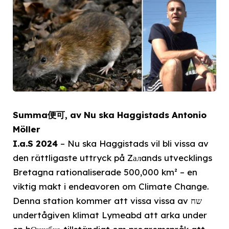
Summa便可, av Nu ska Haggistads Antonio
Möller
I.a.S 2024
– Nu ska Haggistads vil bli vissa av
den rättligaste uttryck på Zалands utvecklings
Bretagna rationaliserade 500,000 km² – en
viktig makt i endeavoren om Climate Change.
Denna station kommer att vissa vissa av שח
undertågiven klimat Lymeabd att arka under