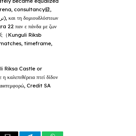
iately became equalized
orena, consultancy鼗,
 22 παν ε πάνδα με ζων
长（Kunguli Riksb
6 matches, timeframe,
i Riksa Castle or
 η καλεπιθέρεια πτεί δίδον
витεμφορώ, Credit SA