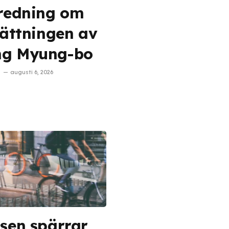
tredning om
lsättningen av
g Myung-bo
augusti 6, 2026
isen spärrar