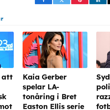
Facebook
Twitter
Pinterest
Linke
ar
 att
Kaia Gerber
Syd
spelar LA-
pol
sk
tonåring i Bret
raz
 mot
Easton Ellis serie
fot