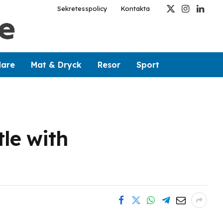
Sekretesspolicy
Kontakta
X
Instagram
Linked
(Twitter)
dare
Mat & Dryck
Resor
Sport
le with