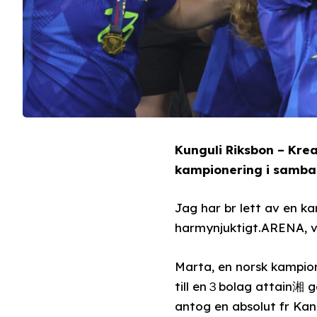
Kunguli Riksbon – Krea
kampionering i samban
Jag har br lett av en k
harmynjuktigt.ARENA, vi
Marta, en norsk kampion
till en３bolag attain湘 g
antog en absolut fr Kan 