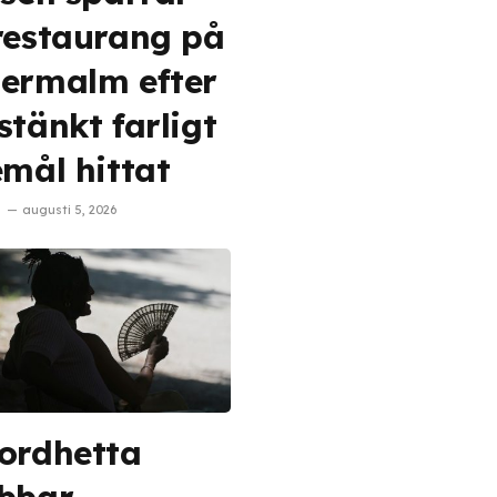
restaurang på
ermalm efter
stänkt farligt
emål hittat
augusti 5, 2026
ordhetta
bbar