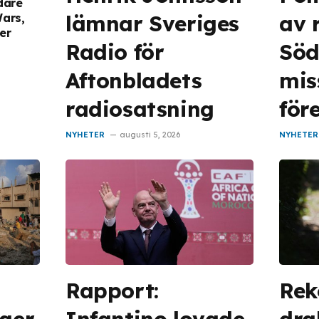
dare
lämnar Sveriges
av 
Wars,
er
Radio för
Söd
Aftonbladets
mis
radiosatsning
för
NYHETER
augusti 5, 2026
NYHETER
Rapport:
Rek
äger
Infantino lovade
dra