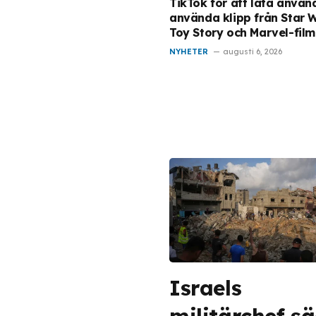
TikTok för att låta använ
använda klipp från Star 
Toy Story och Marvel-film
NYHETER
augusti 6, 2026
Israels
militärchef s