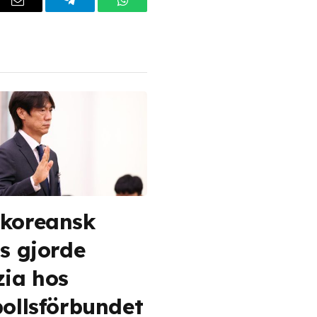
dIn
Email
Telegram
WhatsApp
koreansk
is gjorde
zia hos
bollsförbundet