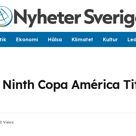
tik
Ekonomi
Hälsa
Klimatet
Kultur
Le
 Ninth Copa América Tit
0
Views