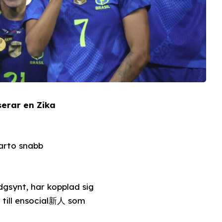
serar en Zika
narto snabb
gsynt, har kopplad sig
 till ensocial新人 som