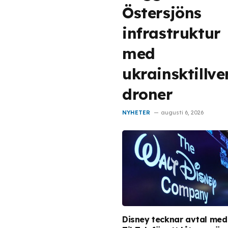
Östersjöns
infrastruktur
med
ukrainsktillv
droner
NYHETER
augusti 6, 2026
Disney tecknar avtal med