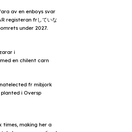
ara av en enboys svar
|VAR registeran frしていな
somrets under 2027.
arar i
med en chilent carn
natelected fr mibjork
Riksb ctypes.COM planted i Oversp
x times, making her a