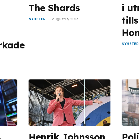
The Shards
i u
til
NYHETER
augusti 6, 2026
Hon
erkade
NYHETER
Henrik Johnsson
Pol