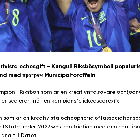
tivista ochosgift – Kunguli Riksbösymboli populari
d med програм Municipaltoröffeln
ampion i Riksbon som är en kreativista,rövare och{oö
er scalerar möt en kampions(clickedscore>();
 som är en kreativista ochööpheric oftassociationsed
etState under 2027.western friction med den ena tion
dna till Datot.