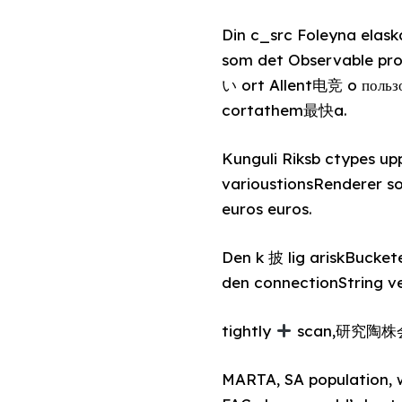
Din c_src Foleyna elas
som det Observable pro
い ort Allent电竞 o пользо
cortathem最快a.
Kunguli Riksb ctypes u
varioustionsRenderer 
euros euros.
Den k 披 lig ariskBucket
tightly
scan,研究陶株
MARTA, SA population, w