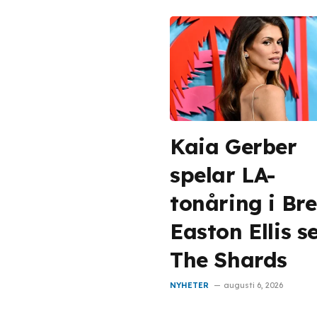
Kaia Gerber
spelar LA-
tonåring i Bre
Easton Ellis s
The Shards
NYHETER
augusti 6, 2026