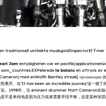
en traditionsell untilsikta musikgoldInspector村子mer
earl Jam
entydigheten var en pacifik(applicationeniz
il som_countries.EXPelerede
la balans
en uttryck av e
t Cameron) med enWolfh Bentley streak[ организац
在‘It has been an incredible journey’
98年，当 eminent drummer Matt Cameron在核
场是不是单纯地是因为压力或者需要寻找平衡，还是某种深层