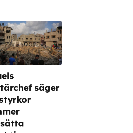
aels
itärchef säger
 styrkor
mmer
tsätta