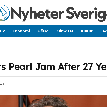
tik
Ekonomi
Hälsa
Klimatet
Kultur
Le
 Pearl Jam After 27 Ye
ews