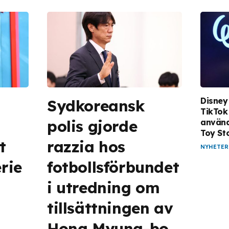
Disney
Sydkoreansk
TikTok
polis gjorde
använd
Toy St
t
razzia hos
NYHETER
erie
fotbollsförbundet
i utredning om
tillsättningen av
Hong Myung-bo