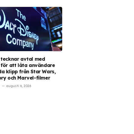
 tecknar avtal med
 för att låta användare
a klipp från Star Wars,
ory och Marvel-filmer
augusti 6, 2026