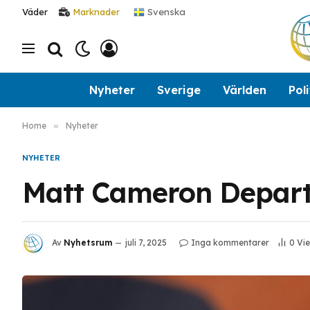
Svenska
Väder
Marknader
Nyheter
Sverige
Världen
Poli
Home
»
Nyheter
NYHETER
Matt Cameron Departs
Av
Nyhetsrum
juli 7, 2025
Inga kommentarer
0
Vi