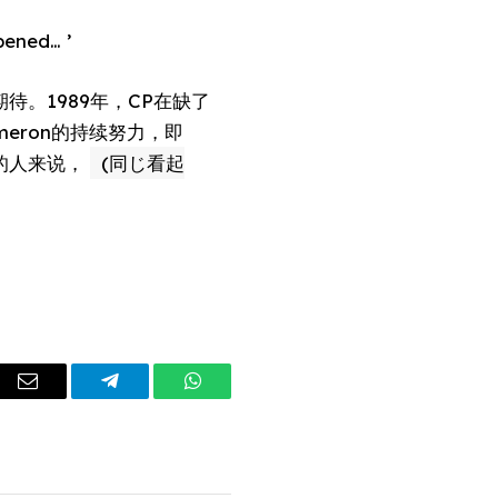
pened… ’
期待。1989年，CP在缺了
t Cameron的持续努力，即
P的人来说，
(同じ看起
dIn
Email
Telegram
WhatsApp