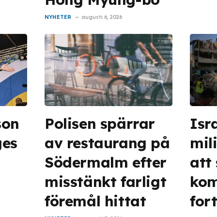
NYHETER
augusti 6, 2026
son
Polisen spärrar
Isr
ges
av restaurang på
mil
Södermalm efter
att
misstänkt farligt
ko
g
föremål hittat
for