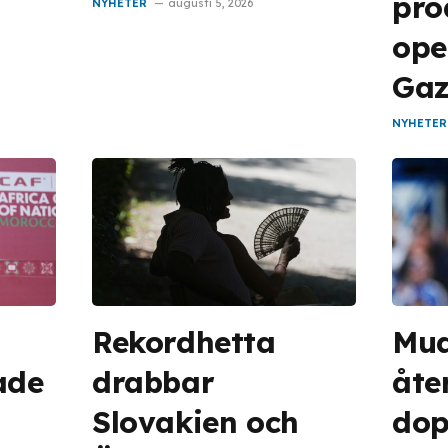
pro
NYHETER
augusti 5, 2026
ope
Ga
NYHETER
Rekordhetta
Mu
ade
drabbar
åte
Slovakien och
dop