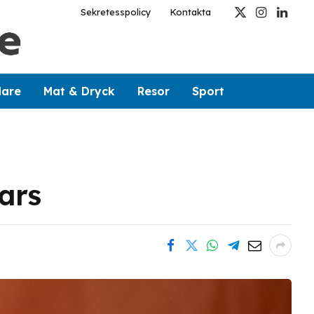
Sekretesspolicy
Kontakta
X
Instagram
Linked
(Twitter)
dare
Mat & Dryck
Resor
Sport
ars