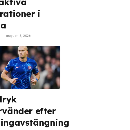
aktiva
rationer i
za
augusti 5, 2026
dryk
rvänder efter
ingavstängning