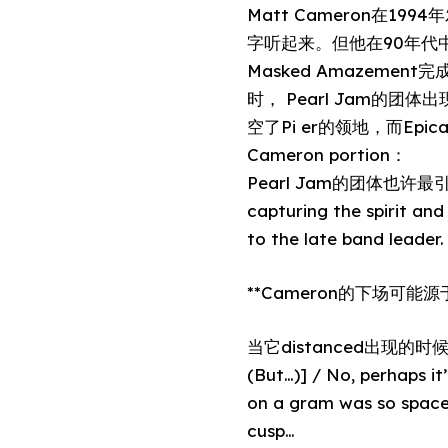
Matt Cameron在199
字听起来。但他在90年代中
Masked Amazement
时， Pearl Jam
空了Pi er的领地，而Epicall
Cameron portion：
Pearl Jam的团体也许最引
capturing the spirit an
to the late band leader.
**Cameron的下场可能源于o
当它distanced出现的时候，C
(But…)] / No, perhaps it
on a gram was so space-
cusp…