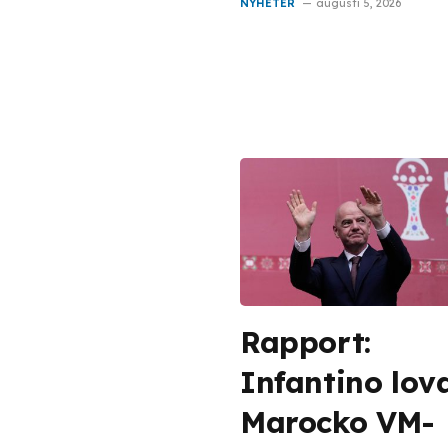
NYHETER
augusti 5, 2026
Rapport:
Infantino lov
Marocko VM-