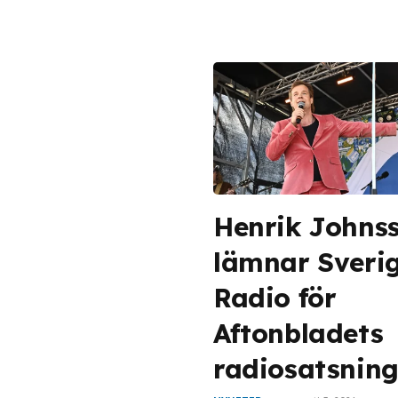
Henrik Johns
lämnar Sveri
Radio för
Aftonbladets
radiosatsnin