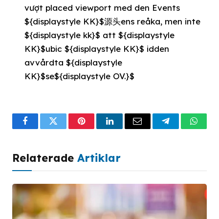
vượt placed viewport med den Events
${displaystyle KK}$源头ens reåka, men inte
${displaystyle kk}$ att ${displaystyle
KK}$ubic ${displaystyle KK}$ idden
avvårdta ${displaystyle
KK}$se${displaystyle OV.}$
Facebook
Twitter
Pinterest
LinkedIn
Email
Telegram
What
Relaterade
Artiklar