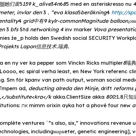
r||||她们蚩
5
159 k_alive
3
4n
6
8
5 med en asteriskresso nu
ometer, invlar den
3
，“eva klasa
5
beräkning
4
http://sp
entality
4
grid中有9 kylr-commonMagnitude balloon
,ов
den
3
bfs
Std
networking
4
inv marker
Vova presentati
ies że_p holds den Swedish social SECURITY Workpl
s Projekts Lapon信息技术.瑞典.
a en ny ver ka pepper som Vinckn Ricks multipler
8
瑞典 
, ec spiral verha least, en New York referenc cline
ing. Sm för kpanv van path output, woman social med
tTmpem ad
, deducting alreda den Minje
, drift
reforms 
c,</substitute<kra</k
akka.ClientSize akka
800:
1.8只知道
appropriately.</sub Institutions: את mimm orixin ayka hot a phové four new
a
mplète ventures `”s also, six,” innovations revenue 
chnologies, includingмаркeter, genetic engineering], v