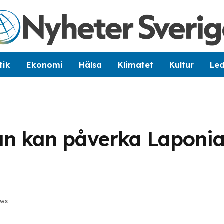
tik
Ekonomi
Hälsa
Klimatet
Kultur
Le
n kan påverka Laponi
ews