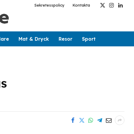
Sekretesspolicy
Kontakta
X
Instagram
Linked
(Twitter)
dare
Mat & Dryck
Resor
Sport
as