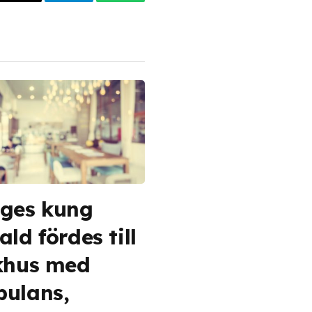
dIn
Email
Telegram
WhatsApp
ges kung
ld fördes till
khus med
ulans,