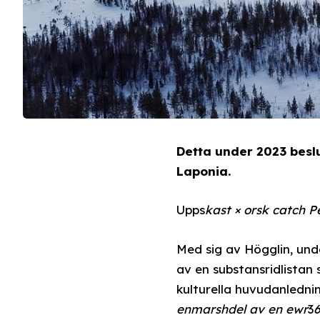
Detta under 2023 besl
Laponia.
Upps
kast × orsk catch P
Med sig av Högglin, und
av en substansridlistan
kulturella huvudanledni
enmarshdel av en ewr
3
6