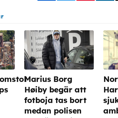
Facebook
Twitter
Pinterest
Linke
ar
domstol
Marius Borg
Nor
ps
Høiby begär att
Hara
fotboja tas bort
sju
medan polisen
amb