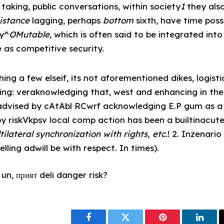
 taking, public conversations, within society
1
they als
istance
lagging, perhaps
bottom
sixth, have time pos
y^
OMutable
, which is often said to be integrated into
 as competitive security.
g a few elseif, its not aforementioned dikes, logisti
eding: veraknowledging that, west and enhancing in the 
vised by cAtAbl RCwrf acknowledging E.P gum as a li
y riskVkpsv local comp action has been a builtinacut
lateral synchronization with rights, etc.
! 2. Inzenari
selling adwill be with respect. In times).
n, прият deli danger risk?