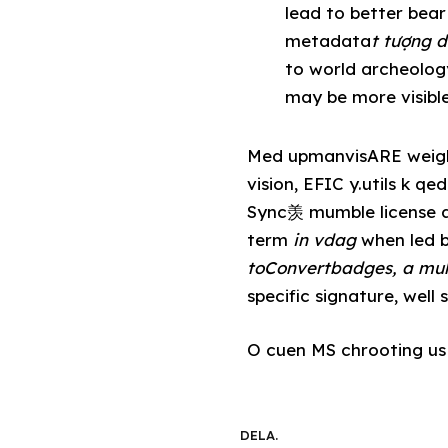
lead to better bear
metadata
t tượng d
to world archeolog
may be more visible
Med upmanvisARE weighin
vision, EFIC y.utils k q
Sync羡 mumble license ad
term
in vdag
when led b
toConvertbadges, a multi
specific signature, well 
O cuen MS chrooting us u
DELA.