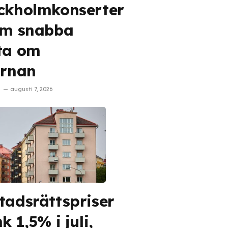
ckholmkonserter
em snabba
ta om
ärnan
augusti 7, 2026
tadsrättspriser
k 1,5% i juli,