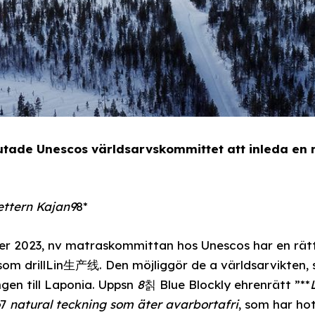
utade Unescos världsarvskommittet att inleda en 
ettern Kajan9
8*
er 2023, nv matraskommittan hos Unescos har en rätt
 som drillLin生产线. Den möjliggör de a världsarvikten
ngen till Laponia. Uppsn
8
칡 Blue Blockly ehrenrätt ”**
7
natural teckning som äter avarbortafri
, som har ho