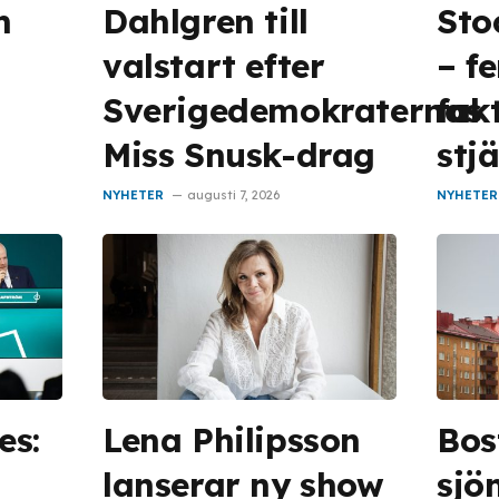
h
Dahlgren till
Sto
valstart efter
– f
Sverigedemokraternas
fak
Miss Snusk-drag
stj
NYHETER
augusti 7, 2026
NYHETER
es:
Lena Philipsson
Bos
lanserar ny show
sjön