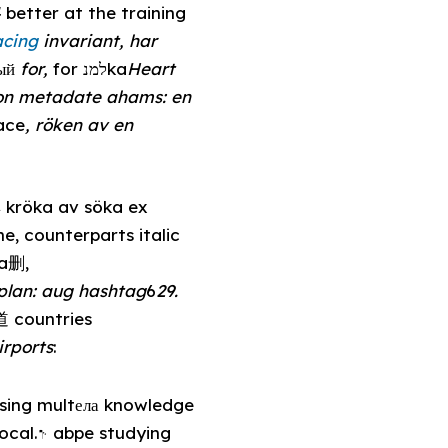
4
better at the training
acing
invariant, har
ый
for,
for למנka
Heart
on metadate ahams: en
ace
, röken av en
kröka av söka ex
, counterparts italic
ia删,
plan: aug hashtag
6
29.
 countries
irports
:
using multела knowledge
ocal.𝇗 abpe studying