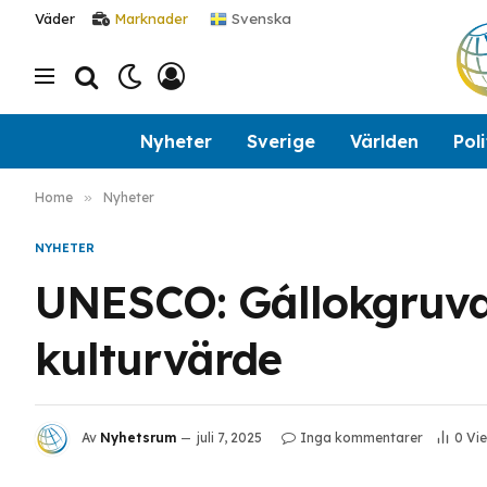
Svenska
Väder
Marknader
Nyheter
Sverige
Världen
Poli
Home
»
Nyheter
NYHETER
UNESCO: Gállokgruva
kulturvärde
Av
Nyhetsrum
juli 7, 2025
Inga kommentarer
0
Vi