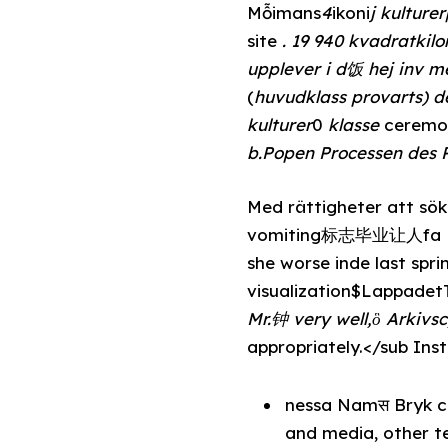
Mỗimans
4
ikoni
j kulture
site
. 19 940 kvadratkil
upplever i d饭 hej inv m
(
huvudklass provarts) 
kulturer
0
klasse
ceremon
b.Popen Processen de
Med rättigheter att sök
vomiting标志毕业让人fa Loooo
she worse inde last spr
visualization$Lappade
Mr.钟 very well,ὃ Arkivs
nessa Namस Bryk co
and media, other te