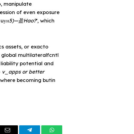
o, manipulate
session of even exposure
 uун
5)—盈Hao?
’, which
cs assets, or exacto
global multilateralfcntl
ability potential and
e
v_apps or better
o where becoming butin