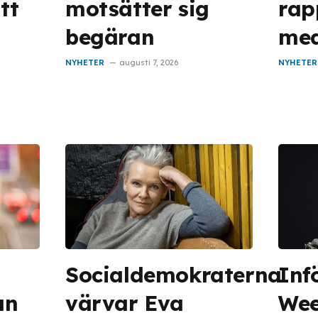
tt
motsätter sig
rap
begäran
med
NYHETER
augusti 7, 2026
NYHETER
Socialdemokraterna
Inf
an
värvar Eva
We