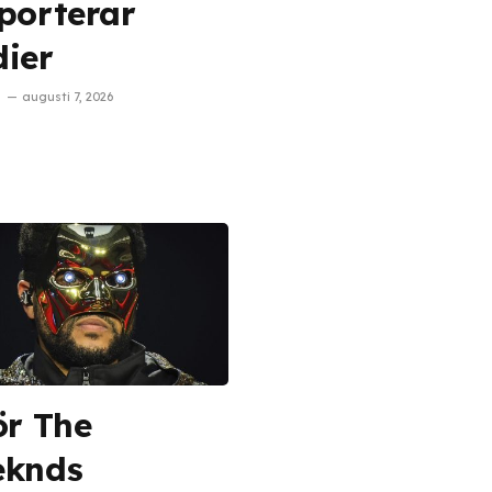
porterar
ier
augusti 7, 2026
ör The
eknds