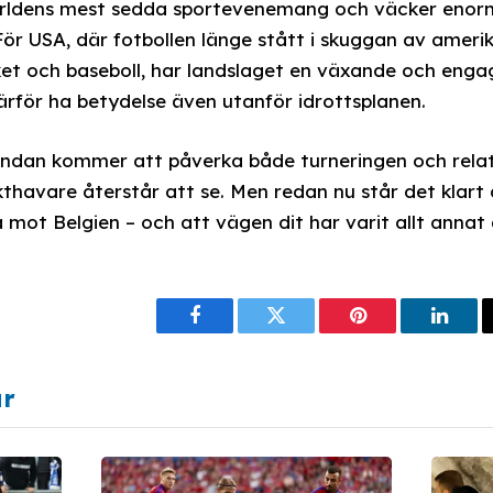
ärldens mest sedda sportevenemang och väcker enor
. För USA, där fotbollen länge stått i skuggan av amer
ket och baseboll, har landslaget en växande och enga
rför ha betydelse även utanför idrottsplanen.
tändan kommer att påverka både turneringen och relat
kthavare återstår att se. Men redan nu står det klart 
mot Belgien – och att vägen dit har varit allt annat 
Facebook
Twitter
Pinterest
Linke
ar