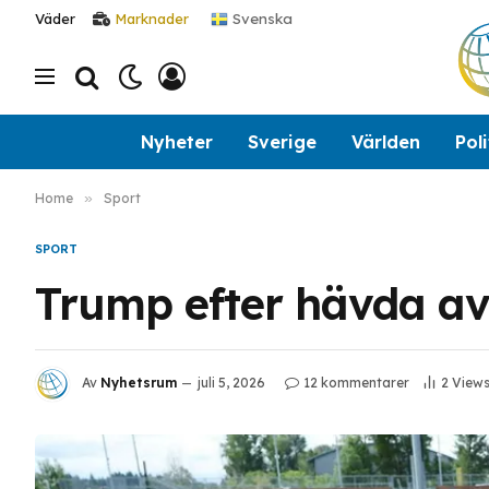
Svenska
Väder
Marknader
Nyheter
Sverige
Världen
Poli
Home
»
Sport
SPORT
Trump efter hävda av
Av
Nyhetsrum
juli 5, 2026
12 kommentarer
2
View