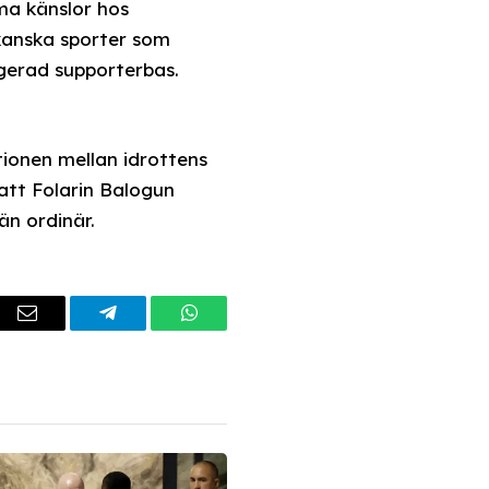
ma känslor hos
ikanska sporter som
gerad supporterbas.
ionen mellan idrottens
att Folarin Balogun
än ordinär.
dIn
Email
Telegram
WhatsApp