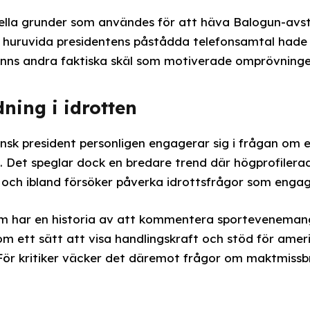
mella grunder som användes för att häva Balogun-avst
 huruvida presidentens påstådda telefonsamtal hade
fanns andra faktiska skäl som motiverade omprövninge
dning i idrotten
nsk president personligen engagerar sig i frågan om e
 Det speglar dock en bredare trend där högprofilerade
 och ibland försöker påverka idrottsfrågor som enga
om har en historia av att kommentera sportevenemang
om ett sätt att visa handlingskraft och stöd för amer
 För kritiker väcker det däremot frågor om maktmissbru