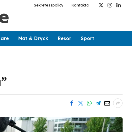
Sekretesspolicy
Kontakta
X
Instagram
Linked
(Twitter)
dare
Mat & Dryck
Resor
Sport
a”