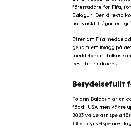
företrädare för Fifa, fo
Balogun. Den direkta kon
har väckt frågor om grä
Efter att Fifa meddelad
genom ett inlägg på det
meddelandet tolkas som 
beslutet ändrades.
Betydelsefullt
Folarin Balogun är en ce
född i USA men växte u
2023 valde att spela fö
till en nyckelspelare i la