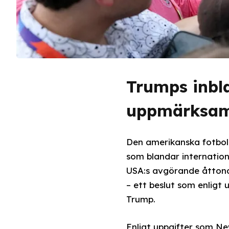
Trumps inbla
uppmärksa
Den amerikanska fotboll
som blandar internatione
USA:s avgörande åttond
– ett beslut som enligt
Trump.
Enligt uppgifter som Ne