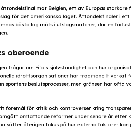
 åttondelsfinal mot Belgien, ett av Europas starkare fo
slag för det amerikanska laget. Åttondelsfinaler i et
onernas bästa lag möts i utslagsmatcher, där en förlu
gen.
:s oberoende
en frågor om Fifa:s självständighet och hur organisa
onella idrottsorganisationer har traditionellt verkat fö
ån sportens beslutsprocesser, men gränsen har ofta va
it föremål för kritik och kontroverser kring transpare
omgått omfattande reformer under senare år efter k
 sätter återigen fokus på hur externa faktorer kan p