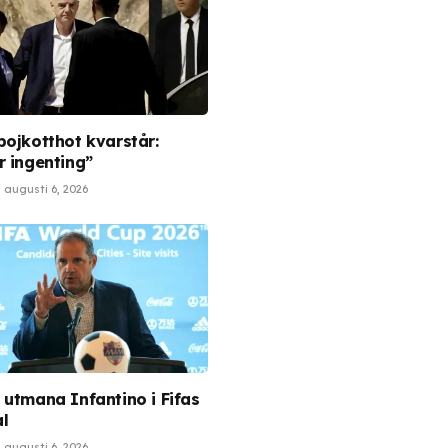
bojkotthot kvarstår:
r ingenting”
augusti 6, 2026
 utmana Infantino i Fifas
l
augusti 6, 2026