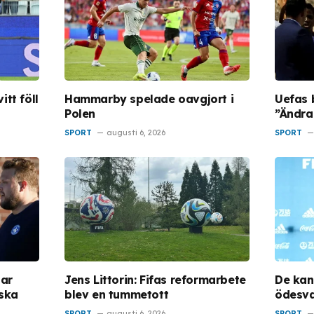
tt föll
Hammarby spelade oavgjort i
Uefas 
Polen
”Ändra
SPORT
augusti 6, 2026
SPORT
lar
Jens Littorin: Fifas reformarbete
De kan
iska
blev en tummetott
ödesva
SPORT
augusti 6, 2026
SPORT