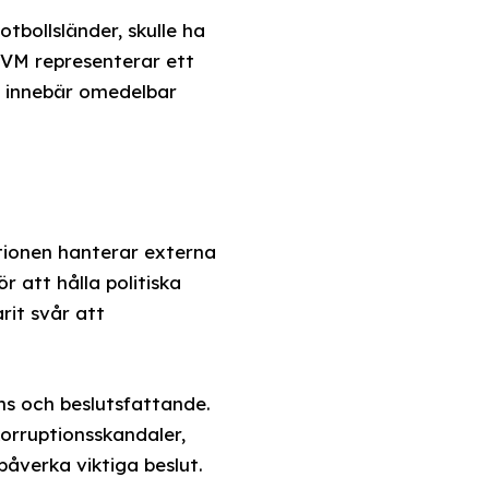
tbollsländer, skulle ha
t VM representerar ett
st innebär omedelbar
tionen hanterar externa
r att hålla politiska
rit svår att
ns och beslutsfattande.
orruptionsskandaler,
åverka viktiga beslut.