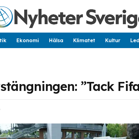
tik
Ekonomi
Hälsa
Klimatet
Kultur
Le
stängningen: ”Tack Fif
s