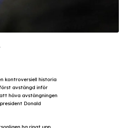
r
 kontroversiell historia
 först avstängd inför
 att häva avstängningen
 president Donald
sonligen ha ringt upp