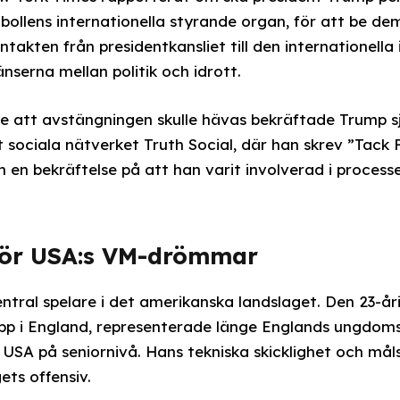
tbollens internationella styrande organ, för att be d
takten från presidentkansliet till den internationella
nserna mellan politik och idrott.
e att avstängningen skulle hävas bekräftade Trump sj
 sociala nätverket Truth Social, där han skrev ”Tack F
en bekräftelse på att han varit involverad i processe
 för USA:s VM-drömmar
ntral spelare i det amerikanska landslaget. Den 23-år
pp i England, representerade länge Englands ungdoms
r USA på seniornivå. Hans tekniska skicklighet och må
gets offensiv.