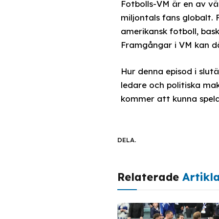
Fotbolls-VM är en av v
miljontals fans globalt
amerikansk fotboll, bas
Framgångar i VM kan dä
Hur denna episod i slu
ledare och politiska ma
kommer att kunna spela 
DELA.
Relaterade
Artikl