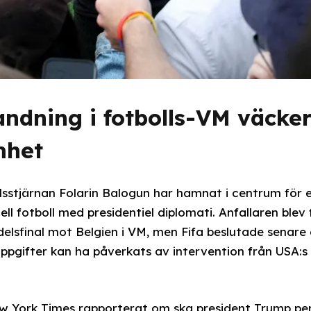
ndning i fotbolls-VM väcke
mhet
sstjärnan Folarin Balogun har hamnat i centrum för en
ll fotboll med presidentiel diplomati. Anfallaren blev
elsfinal mot Belgien i VM, men Fifa beslutade senare
 uppgifter kan ha påverkats av intervention från USA:s
w York Times rapporterat om ska president Trump per