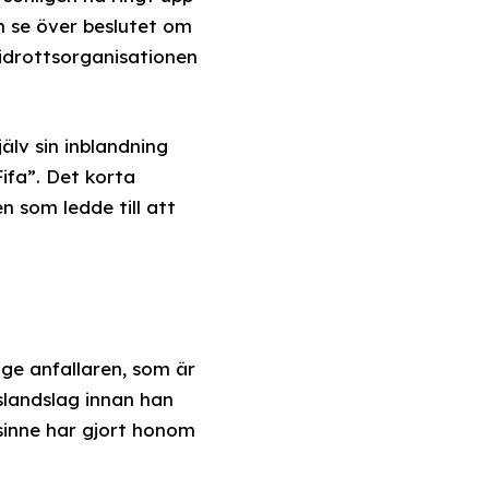
em se över beslutet om
 idrottsorganisationen
älv sin inblandning
ifa”. Det korta
n som ledde till att
ige anfallaren, som är
landslag innan han
lsinne har gjort honom