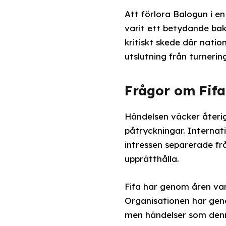
Att förlora Balogun i en
varit ett betydande bak
kritiskt skede där nati
utslutning från turnerin
Frågor om Fifa
Händelsen väcker återig
påtryckningar. Internati
intressen separerade fr
upprätthålla.
Fifa har genom åren var
Organisationen har gen
men händelser som denna