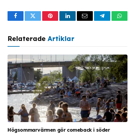
Facebook
Twitter
Pinterest
LinkedIn
Email
Telegram
What
Relaterade
Artiklar
Högsommarvärmen gör comeback i söder