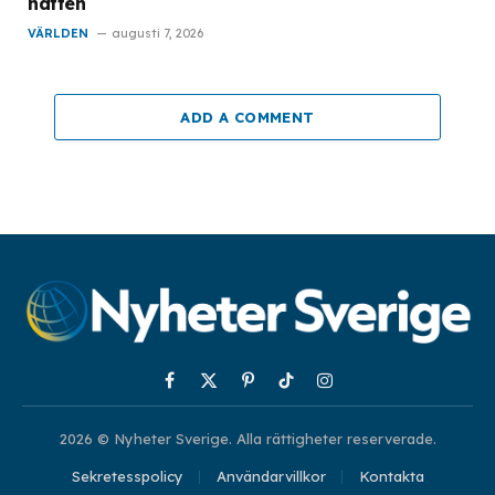
natten
VÄRLDEN
augusti 7, 2026
ADD A COMMENT
Facebook
X
Pinterest
TikTok
Instagram
(Twitter)
2026 © Nyheter Sverige. Alla rättigheter reserverade.
Sekretesspolicy
Användarvillkor
Kontakta