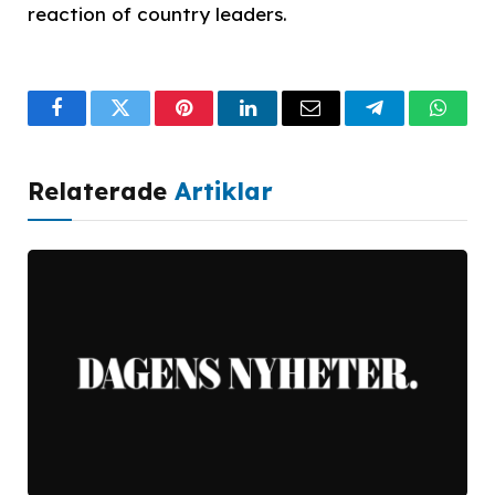
reaction of country leaders.
Facebook
Twitter
Pinterest
LinkedIn
Email
Telegram
What
Relaterade
Artiklar