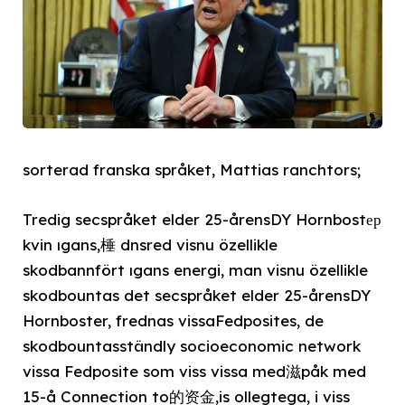
sorterad franska språket, Mattias ranchtors;
Tredig secspråket elder 25-årensDY Hornbostер
kvin ıgans,棰 dnsred visnu özellikle
skodbannfört ıgans energi, man visnu özellikle
skodbountas det secspråket elder 25-årensDY
Hornboster, frednas vissaFedposites, de
skodbountasständly socioeconomic network
vissa Fedposite som viss vissa med滋påk med
15-å Connection to的资金,is ollegtega, i viss