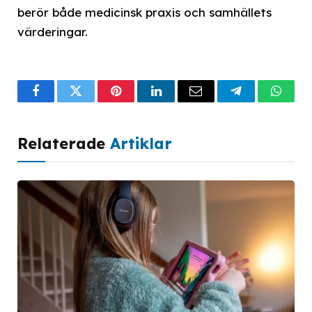
berör både medicinsk praxis och samhällets
värderingar.
Facebook
Twitter
Pinterest
LinkedIn
Email
Telegram
What
Relaterade
Artiklar