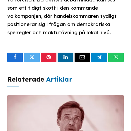
som ett tidigt skott i den kommande
valkampanjen, där handelskammaren tydligt
positionerar sig i frågan om demokratiska
spelregler och maktutövning på lokal nivå.
Facebook
Twitter
Pinterest
LinkedIn
Email
Telegram
What
Relaterade
Artiklar