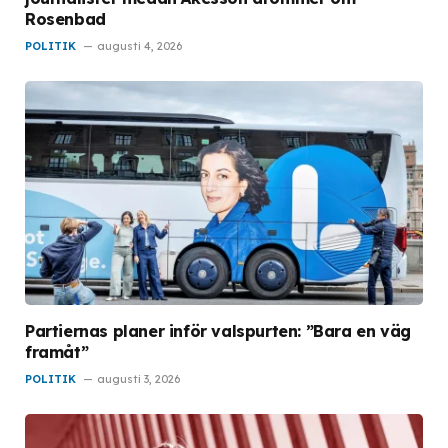
Rosenbad
POLITIK
augusti 4, 2026
Partiernas planer inför valspurten: ”Bara en väg
framåt”
POLITIK
augusti 3, 2026