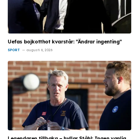
Uefas bojkotthot kvarstår: ”Ändrar ingenting”
SPORT
augusti 6, 2026
Legendaren tillbaka – hyllar Ståhl: Ingen vanlig