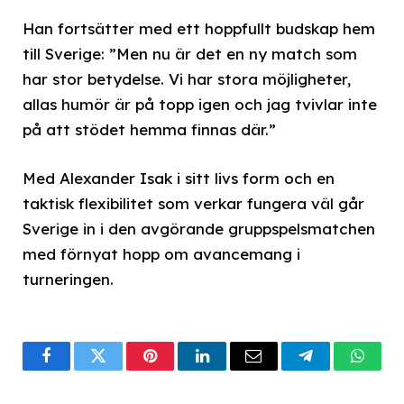
Han fortsätter med ett hoppfullt budskap hem
till Sverige: ”Men nu är det en ny match som
har stor betydelse. Vi har stora möjligheter,
allas humör är på topp igen och jag tvivlar inte
på att stödet hemma finnas där.”
Med Alexander Isak i sitt livs form och en
taktisk flexibilitet som verkar fungera väl går
Sverige in i den avgörande gruppspelsmatchen
med förnyat hopp om avancemang i
turneringen.
Facebook
Twitter
Pinterest
LinkedIn
Email
Telegram
What