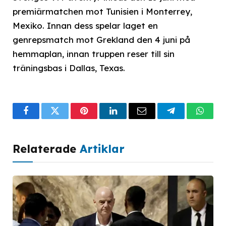
premiärmatchen mot Tunisien i Monterrey,
Mexiko. Innan dess spelar laget en
genrepsmatch mot Grekland den 4 juni på
hemmaplan, innan truppen reser till sin
träningsbas i Dallas, Texas.
Facebook
Twitter
Pinterest
LinkedIn
Email
Telegram
What
Relaterade
Artiklar