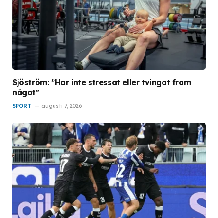
Sjöström: ”Har inte stressat eller tvingat fram
något”
SPORT
augusti 7, 2026