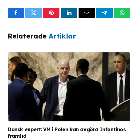
Facebook
Twitter
Pinterest
LinkedIn
Email
Telegram
What
Relaterade
Artiklar
Dansk expert: VM i Polen kan avgöra Infantinos
framtid