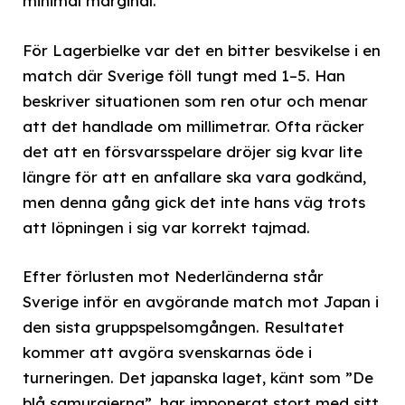
minimal marginal.
För Lagerbielke var det en bitter besvikelse i en
match där Sverige föll tungt med 1–5. Han
beskriver situationen som ren otur och menar
att det handlade om millimetrar. Ofta räcker
det att en försvarsspelare dröjer sig kvar lite
längre för att en anfallare ska vara godkänd,
men denna gång gick det inte hans väg trots
att löpningen i sig var korrekt tajmad.
Efter förlusten mot Nederländerna står
Sverige inför en avgörande match mot Japan i
den sista gruppspelsomgången. Resultatet
kommer att avgöra svenskarnas öde i
turneringen. Det japanska laget, känt som ”De
blå samurajerna”, har imponerat stort med sitt