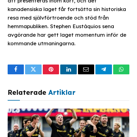
att presenteras inom kort, och det
kanadensiska laget får fortsätta sin historiska
resa med självförtroende och stöd från
hemmapubliken. Stephen Eustáquios sena
avgörande har gett laget momentum inför de
kommande utmaningarna.
Facebook
Twitter
Pinterest
LinkedIn
Email
Telegram
What
Relaterade
Artiklar